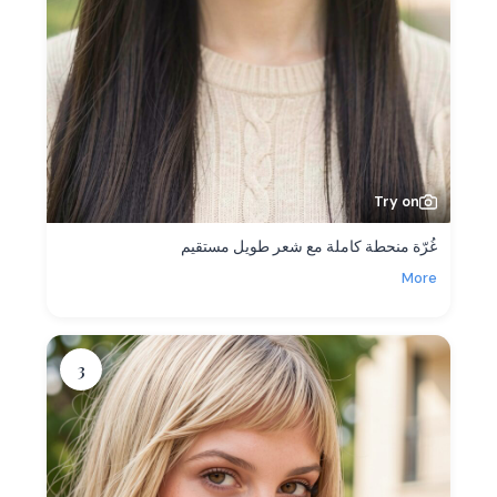
Try on
غُرّة منحطة كاملة مع شعر طويل مستقيم
More
3