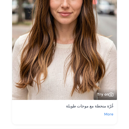
Try on
غُرّة منحطة مع موجات طويلة
More