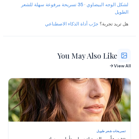
More
لشكل الوجه البيضاوي
·
35 تسريحة مرفوعة سهلة للشعر
More
More
الطويل
هل تريد تجربة؟
جرّب أداة الذكاء الاصطناعي
You May Also Like
View All
تسريحات شعر طويل
20 نوعاً من الغرة لتجميل وتأطير وجهك