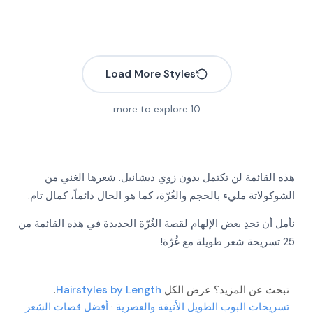
Load More Styles
more to explore
10
هذه القائمة لن تكتمل بدون زوي ديشانيل. شعرها الغني من
الشوكولاتة مليء بالحجم والغُرّة، كما هو الحال دائماً، كمال تام.
نأمل أن تجدِ بعض الإلهام لقصة الغُرّة الجديدة في هذه القائمة من
25 تسريحة شعر طويلة مع غُرّة!
More
More
More
More
تبحث عن المزيد؟ عرض الكل
Hairstyles by Length
.
More
More
تسريحات البوب الطويل الأنيقة والعصرية
·
أفضل قصات الشعر