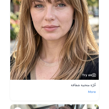
Try on
غُرّة منحنية شفافة
More