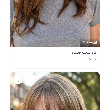
Try on
غُرّة منحنية قصيرة
More
13