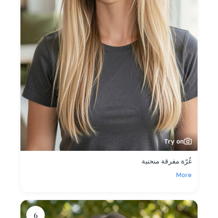
Try on
غُرّة مفرقة منحنية
More
6