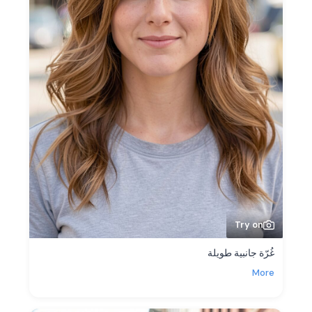
Try on
غُرّة جانبية طويلة
More