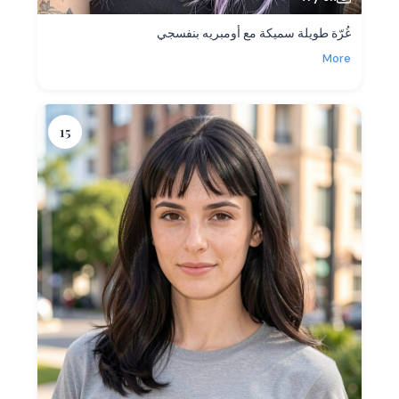
غُرّة طويلة سميكة مع أومبريه بنفسجي
More
15