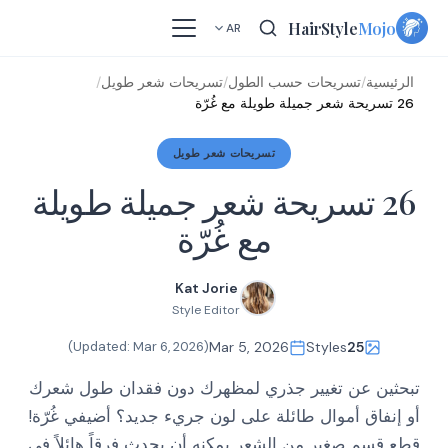
Skip
HairStyle
Mojo
AR
to
content
الرئيسية
/
تسريحات حسب الطول
/
تسريحات شعر طويل
/
26 تسريحة شعر جميلة طويلة مع غُرّة
تسريحات شعر طويل
26 تسريحة شعر جميلة طويلة
مع غُرّة
Kat Jorie
Style Editor
)
Mar 6, 2026
(Updated:
Mar 5, 2026
Styles
25
تبحثين عن تغيير جذري لمظهرك دون فقدان طول شعرك
أو إنفاق أموال طائلة على لون جريء جديد؟ أضيفي غُرّة!
قطع قسم صغير من الشعر يمكنه أن يحدث فرقاً هائلاً في