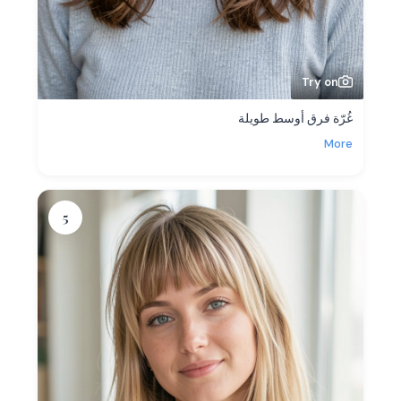
Try on
غُرّة فرق أوسط طويلة
More
5