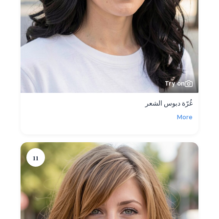
Try on
غُرّة دبوس الشعر
More
11