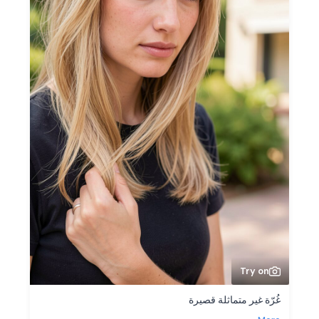
Try on
غُرّة غير متماثلة قصيرة