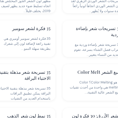
ريحات الشعر الوردي الزهري لقد
مظهر لون الشعر الجوز المحمّص هنا
 الشعر الوردي اتجاهاً لونياً رائعاً
اتجاه تسليط ضوء جديد يظهر لصيف
دة سنوات ولا يُظهر…
2019، يختلف قليلاً…
35 تسريحات شعر بإضاءة
35 فكرة لشعر سومبر
دية
35 فكرة لشعر سومبر أومبري هي
تقنية رائعة لإضافة لون إلى شعرك
35 تسريحة شعر بإضاءة وردية مع
بطريقة سهلة النمو.…
تراب فصل الشتاء بسرعة، تقوم
ديد من النساء بتغيير…
 الشعر Color Melt
35 تسريحة شعر مذهلة بتقنية
الاختباء البراقة
ما هو Color Melting؟ Color
melting هي واحدة من أحدث تقنيات
35 تسريحة شعر مذهلة بتقنية الاختباء
غ الشعر عالية التقنية،…
البراقة يمكن تطبيق البراقات
باستخدام العديد من التقنيات
المختلفة،…
الشعر الأزرق: 30 فكرة لون
35 نمط لون شعر الذهب