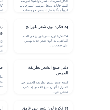
أفكار تسريحات شعر كوتشيلا لموسم
تس
المهرجانات سيحل موسم المهرجانات
كان
قريباً جداً! بفضل إنستغرام ومنصات
لع
التواصل…
24 فكرة لون شعر بلورانج
ور
24 فكرة لون شعر بلورانج في العام
الماضي، بدأ لون شعر جديد يهيمن
على صفحات…
اق
الع
دليل صبغ الشعر بطريقة
صبغ
الغمس
كيفية صبغ الشعر بطريقة الغمس في
صب
المنزل | ألوان صبغ الغمس إذا كنتِ
تبحثين عن…
35 فكرة لون شعر بني غامق