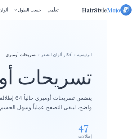
Skip
HairStyle
Mojo
تعلّمي
حسب الطول
ألوان
to
content
الرئيسية
أفكار ألوان الشعر
تسريحات أومبري
تسريحات أو
يتضمن تسريحات 
واضح، ليبقى التصفح عملياً وسهل الحسم.
47
إطلالات