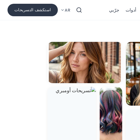
أدوات
جرّبي
استكشف التسريحات
AR