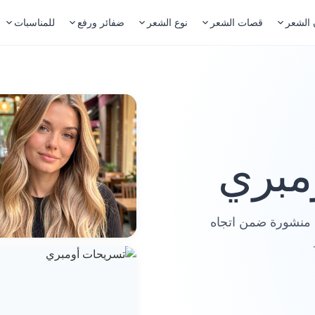
 الشعر
قصات الشعر
نوع الشعر
ضفائر ورفع
للمناسبات
مبري
أومبري حالياً 64 إطلالة منشورة ضمن اتجاه