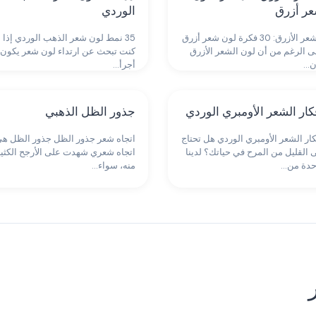
ر أزرق
الوردي
الشعر الأزرق: 30 فكرة لون شعر أزرق
35 نمط لون شعر الذهب الوردي إذا
ى الرغم من أن لون الشعر الأزرق
كنت تبحث عن ارتداء لون شعر يكون
ن…
أجرأ…
كار الشعر الأومبري الوردي
جذور الظل الذهبي
كار الشعر الأومبري الوردي هل تحتاج
اتجاه شعر جذور الظل جذور الظل ه
ى القليل من المرح في حياتك؟ لدينا
اتجاه شعري شهدت على الأرجح الكثي
حدة من…
منه، سواء…
ايلايتس
تسريحات شعر بني
26 إطلالات
13 إطلالات