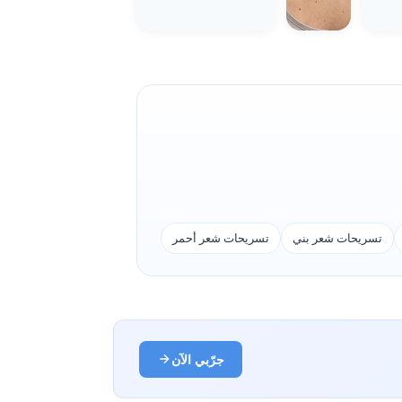
تسريحات شعر بني
تسريحات شعر أحمر
جرّبي الآن