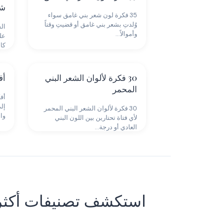
شع
35 فكرة لون شعر بني غامق سواء
وُلدتِ بشعر بني غامق أو قضيتِ وقتاً
وأموالاً…
عل
كا
30 فكرة لألوان الشعر البني
أف
المحمر
أف
إل
30 فكرة لألوان الشعر البني المحمر
وا
لأي فتاة تحتارين بين اللون البني
العادي أو درجة…
تسريحات شعر أشقر
ه
استكشف تصنيفات أكثر
29 إطلالات