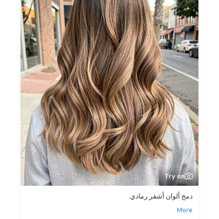
Try on
دمج ألوان أشقر رمادي
More