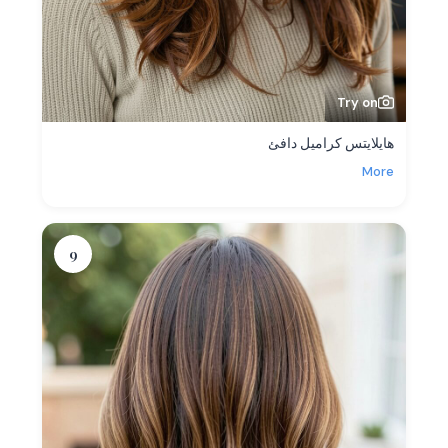
Try on
هايلايتس كراميل دافئ
More
9