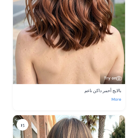
Try on
بالايج أحمر داكن ناعم
More
15