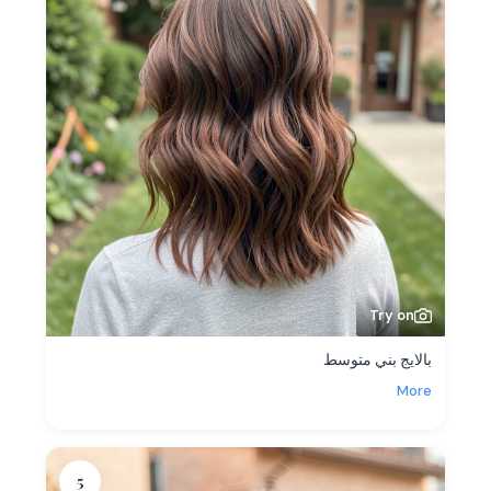
Try on
بالايج بني متوسط
More
5