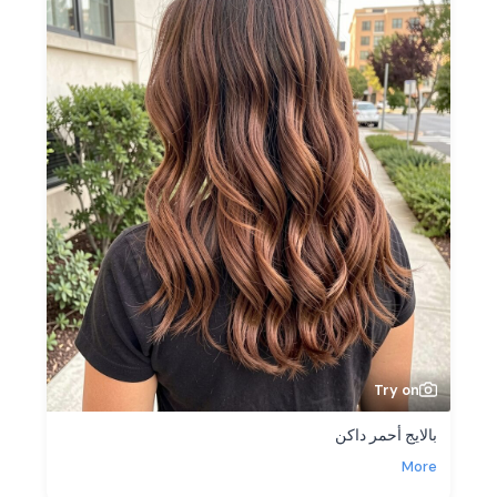
Try on
بالايج أحمر داكن
More