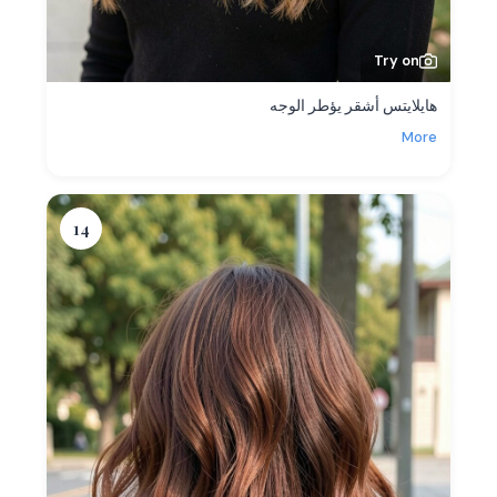
Try on
هايلايتس أشقر يؤطر الوجه
More
14