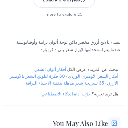
more to explore
20
More
More
More
More
ينشئ بالايج أزرق مخضر داكن لوحة ألوان ترابية وأوقيانوسية
More
More
عندما يتم استخدامها لإبراز شعر بني داكن بارد.
More
More
More
More
تبحث عن المزيد؟ عرض الكل
أفكار ألوان الشعر
.
More
More
أفكار الشعر الأومبري الوردي
·
30 فكرة لتلوين الشعر بالأومبير
More
الأزرق
·
35 تسريحة شعر مذهلة بتقنية الاختباء البراقة
More
More
هل تريد تجربة؟
جرّب أداة الذكاء الاصطناعي
More
More
More
More
You May Also Like