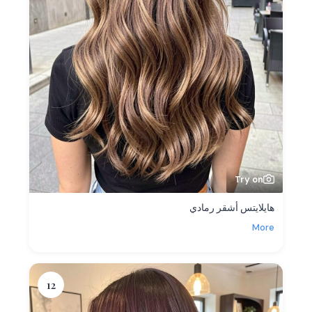
Try on
هايلايتس أشقر رمادي
More
12