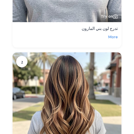
Try on
تدرج لون بني المارون
More
2