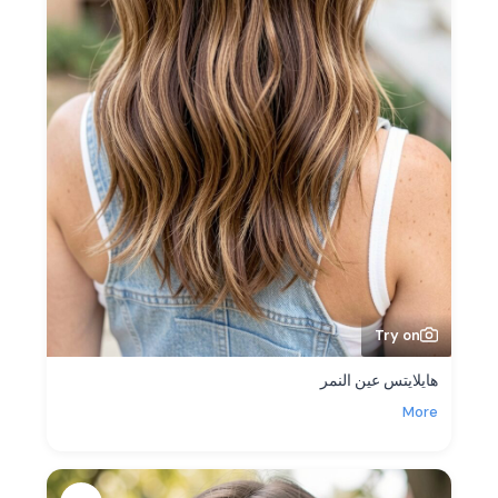
Try on
هايلايتس عين النمر
More