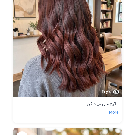
Try on
بالايج ماروني داكن
More