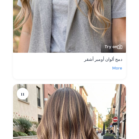
Try on
دمج ألوان أومبر أشقر
More
11