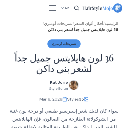
Skip
HairStyle
Mojo
AR
to
content
الرئيسية
/
أفكار ألوان الشعر
/
تسريحات أومبري
/
36 لون هايلايتس جميل جداً لشعر بني داكن
تسريحات أومبري
36 لون هايلايتس جميل جداً
لشعر بني داكن
Kat Jorie
Style Editor
Mar 6, 2026
Styles
35
سواء كان لديك شعر إسبريسو طبيعي أو درجة لون غنية
من الشوكولاتة الطازجة من الصالون، فإن الهايلايتس
للشعر البني الداكن هي الطريقة المثالية لإضافة حيوية