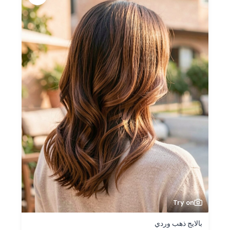
Try on
بالايج ذهب وردي