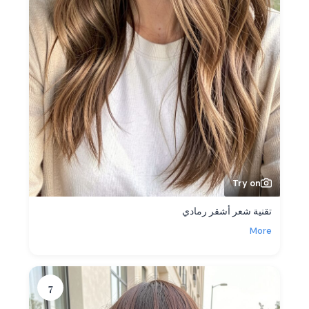
Try on
تقنية شعر أشقر رمادي
More
7