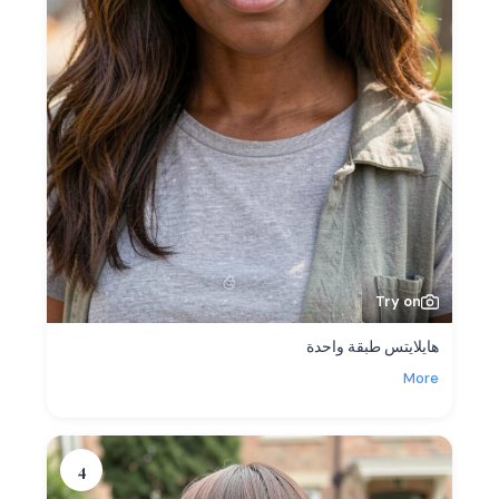
Try on
هايلايتس طبقة واحدة
More
4