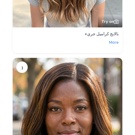
Try on
بالايج كراميل جريء
More
3