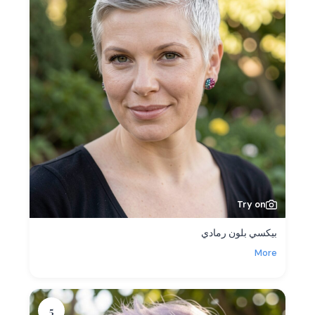
Try on
بيكسي بلون رمادي
More
5