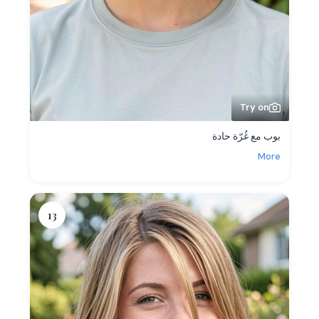
Try on
بوب مع غُرّة حادة
More
13