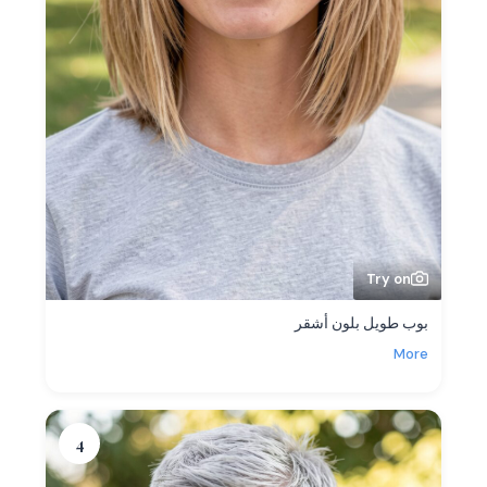
Try on
بوب طويل بلون أشقر
More
4