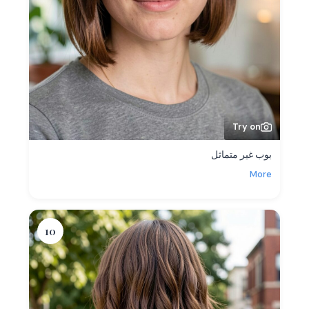
Try on
بوب غير متماثل
More
10