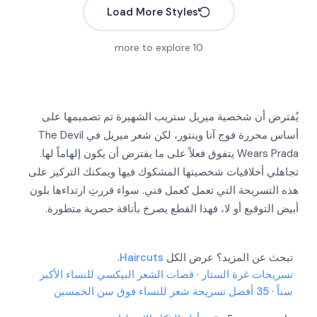
Load More Styles
more to explore
10
يُفترض أن شخصية ميريل ستريب الشهيرة تم تصميمها على
أساس محررة فوج آنا وينتور، لكن شعر ميريل في The Devil
Wears Prada يتفوق فعلاً على ما يفترض أن يكون إلهاماً لها.
تجاهلي أخلاقيات شخصيتها المشكوك فيها ويمكنك التركيز على
More
هذه التسريحة التي تعمل كعمل فني. سواء قررتِ ارتداءها بلون
More
أبيض التوقيع أو لا، فهذا القطع يصرخ بأناقة حصرية متطورة.
More
More
More
More
More
تبحث عن المزيد؟ عرض الكل
Haircuts
.
More
تسريحات غرة الستار
·
قصات الشعر البيكسي للنساء الأكبر
More
سناً
·
35 أفضل تسريحة شعر للنساء فوق سن الخمسين