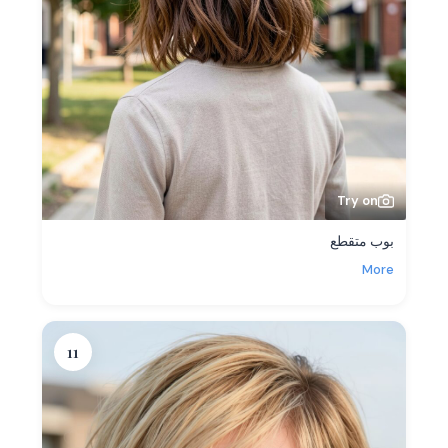
Try on
بوب متقطع
More
11