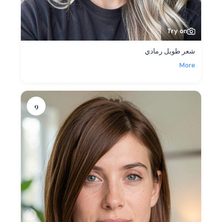
Try on
شعر طويل رمادي
More
9