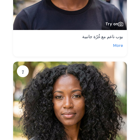
Try on
بوب ناعم مع غُرّة جانبية
More
7