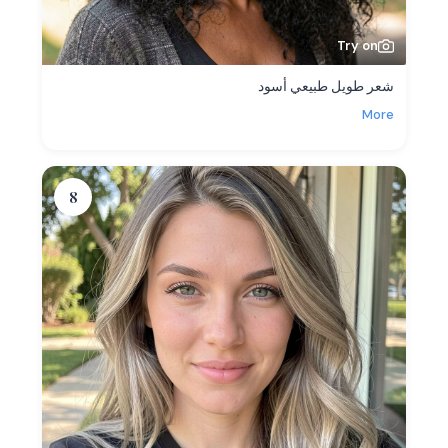
Try on
شعر طويل طبيعي أسود
More
8