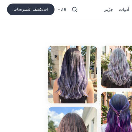
أدوات
جرّبي
استكشف التسريحات
AR