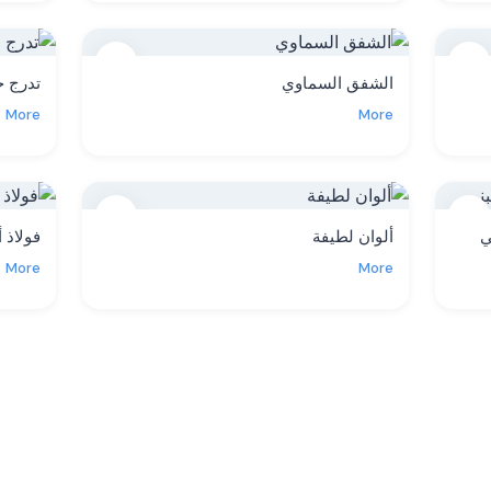
11
10
الشفق السماوي
تدرج 
More
More
14
13
ي
ألوان لطيفة
فولاذ 
More
More