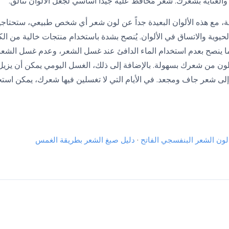
لعناية بشعرك. شعر مُحافظ عليه جيداً أساسي لجعل الألوان تتألق.
ة، مع هذه الألوان البعيدة جداً عن لون شعر أي شخص طبيعي، ستحتاجي
حيوية والاتساق في الألوان. يُنصح بشدة باستخدام منتجات خالية من الك
ما ينصح بعدم استخدام الماء الدافئ عند غسل الشعر، وعدم غسل الشع
للون من شعرك بسهولة. بالإضافة إلى ذلك، الغسل اليومي يمكن أن يزي
 إلى شعر جاف ومجعد. في الأيام التي لا تغسلين فيها شعرك، يمكن اس
لون الشعر البنفسجي الفاتح
·
دليل صبغ الشعر بطريقة الغمس