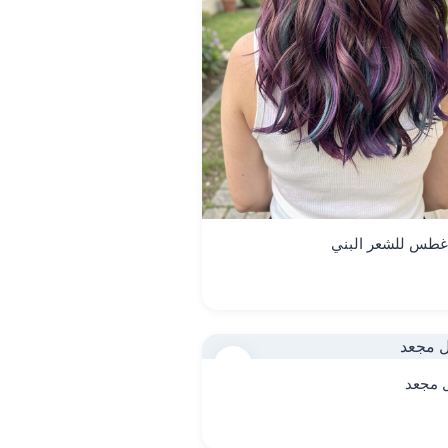
غطس للشعر البني
9
 مجعد