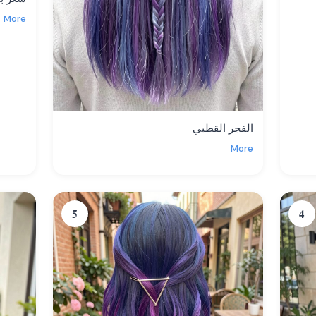
More
الفجر القطبي
More
5
4