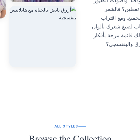
ودفئاً، وأصوات الطيور
 تفعلين؟ فالشعر
جميع. ومع اقتراب
اب لصبغ شعرك بألوان
ك قائمة مرحة بأفكار
زرق والبنفسجي؟
ALL STYLES
Browse the Collection