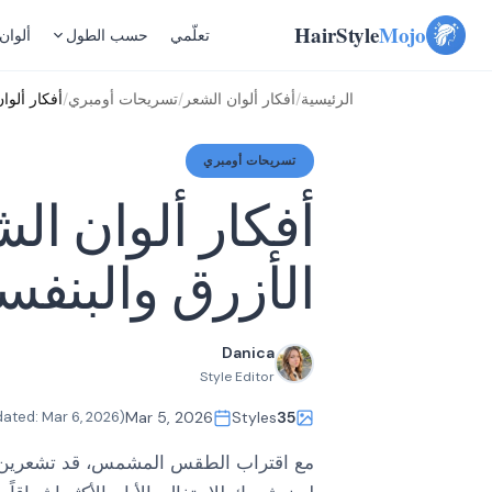
Skip
HairStyle
Mojo
تعلّمي
حسب الطول
ألوان
to
content
الرئيسية
/
أفكار ألوان الشعر
/
تسريحات أومبري
/
أفكار ألوا
تسريحات أومبري
أفكار ألوان ال
الأزرق والبنف
Danica
Style Editor
Mar 6, 2026
(Updated:
Mar 5, 2026
Styles
35
مع اقتراب الطقس المشمس، قد تشعرين بر