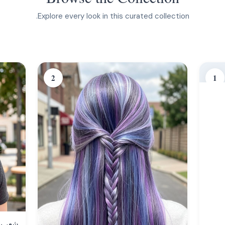
Explore every look in this curated collection.
2
1
شعر ب