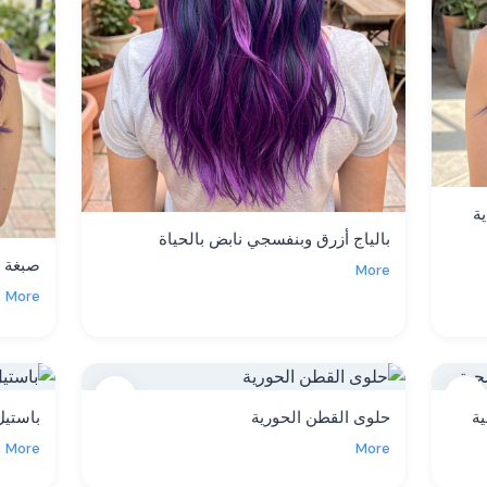
ة
بالياج أزرق وبنفسجي نابض بالحياة
صبغة 
More
More
8
7
ية
حلوى القطن الحورية
باستيل
More
More