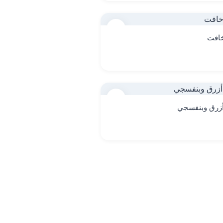
12
خافت
15
أزرق وبنفسجي