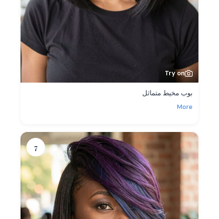
Try on
بوب مخيط متماثل
More
7