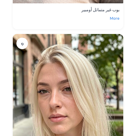
بوب غير متماثل أومبير
More
9