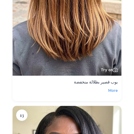
Try on
بوب قصير بظلالة منخفضة
More
13