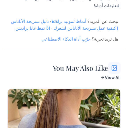
التعليقات أدناه!
تبحث عن المزيد؟
أنماط لمونيد براids
·
دليل تسريحة الأناناس
| كيفية عمل تسريحة الأناناس لشعرك
·
31 نمط غانا براديس
هل تريد تجربة؟
جرّب أداة الذكاء الاصطناعي
You May Also Like
View All