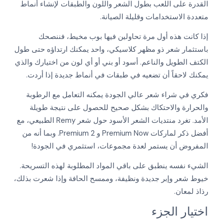
القدرة على اللعب بطول الشعر واللون والطبقات لإنشاء أنماط
More
More
متعددة الاستخدامات وقليلة الصيانة.
More
More
إذا كانت هذه أول مرة تحاولين فيها بوب مخيط، فننصحك
More
More
باستثمار شعر ذو مظهر كلاسيكي، واحد يمكنك ارتداؤه حتى طول
الكتف الطويل والناعم. أسود أو بني أو أي لون من اختيارك والذي
يمكنك لاحقاً أن تضعيه في طبقات في أنماط جديدة إذا أردت.
فكري في شراء شعر عالي الجودة يمكنه التعامل مع الرطوبة
والحرارة والاحتكاك بشكل صحيح للحصول على نتيجة طويلة
الأمد. تغرد منتديات الشعر الأسود حول شعر Remy الطبيعي، مع
أفضل ذكر لماركات Premium Now و Premium 2. وبما أنه من
المفروض أن يستمر لعدة مجموعات، استثمري في الجودة!
الشيء نفسه ينطبق على باقي المواد المطلوبة لهذه التسريحة.
خيوط شعر وإبر جديدة ونظيفة، وممسح الحافة وإذا شعرت بذلك،
رذاذ لمعان.
اختيار الجزء