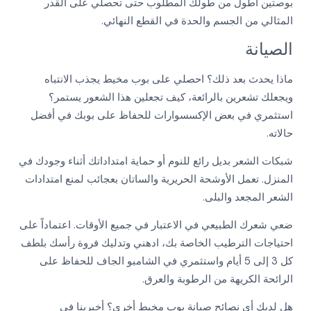
بوصتين أطول من طولك المطلوب حتى تحصلي على القدر
المثالي من الجسم والحدة في القطع النهائي.
الصيانة
ماذا يحدث بعد ذلك؟ احصلي على بوب مخيط يجذب الانتباه
ويجعلك تشعرين بالرائعة، كيف تجعلين هذا الشعور يستمر؟
استثمري في بعض الإكسسوارات للحفاظ على بوبك في أفضل
حالاته.
شبكات الشعر بديل رائع للنوم أو حماية امتداداتك أثناء وجودك في
المنزل. تعمل الأوشحة الحريرية والساتان بعجائب لمنع امتدادات
الشعر المجعد والبلى.
ضعي شعرك الطبيعي في الاعتبار في جميع الأوقات. اعتماداً على
احتياجات الترطيب الخاصة بك، ادهني وتدليك فروة رأسك بلطف
كل 3 إلى 5 أيام واستثمري في الشامبو الجاف للحفاظ على
الرائحة الكريهة من الرطوبة والعرق.
هل لديك أي نصائح صيانة بوب مخيط أخرى؟ أخبرينا في