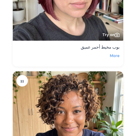
Try on
بوب مخيط أحمر عميق
More
11