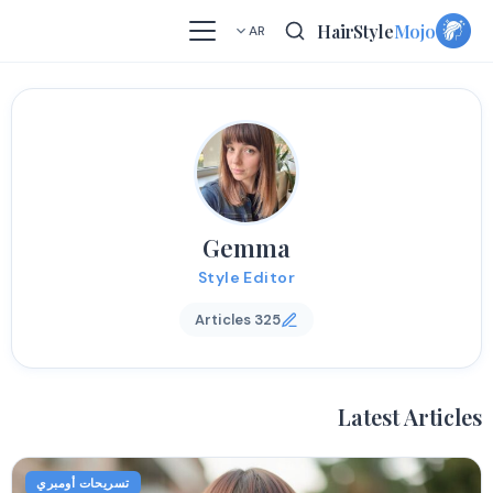
Skip
HairStyle
Mojo
AR
to
content
Gemma
Style Editor
325 Articles
Latest Articles
تسريحات أومبري