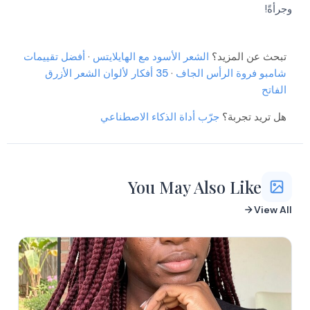
وجرأةً!
More
More
More
More
More
تبحث عن المزيد؟
الشعر الأسود مع الهايلايتس
·
أفضل تقييمات
More
شامبو فروة الرأس الجاف
·
35 أفكار لألوان الشعر الأزرق
More
الفاتح
More
More
More
هل تريد تجربة؟
جرّب أداة الذكاء الاصطناعي
More
More
You May Also Like
View All