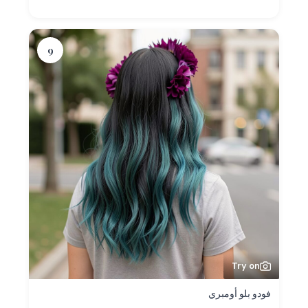
9
Try on
فودو بلو أومبري