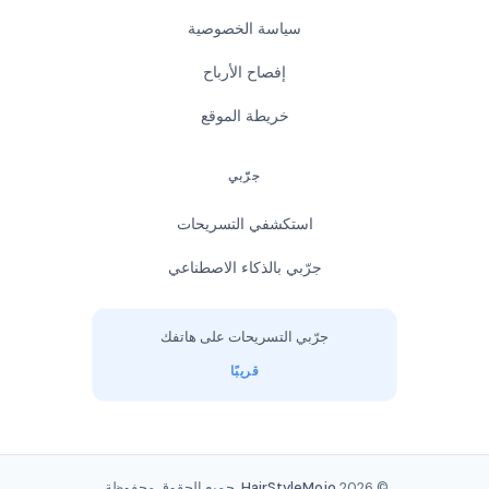
سياسة الخصوصية
إفصاح الأرباح
خريطة الموقع
جرّبي
استكشفي التسريحات
جرّبي بالذكاء الاصطناعي
جرّبي التسريحات على هاتفك
قريبًا
© 2026
HairStyleMojo
. جميع الحقوق محفوظة.