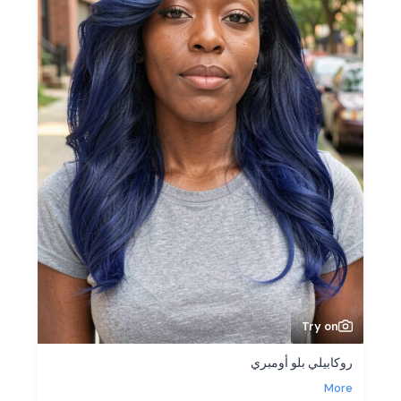
Try on
روكابيلي بلو أومبري
More