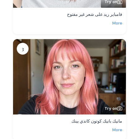
Try on
فامباير ريد على شعر غير مفتوح
More
3
Try on
مانيك بانيك كوتون كاندي بينك
More