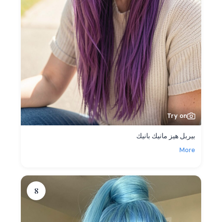
Try on
بيربل هيز مانيك بانيك
More
8