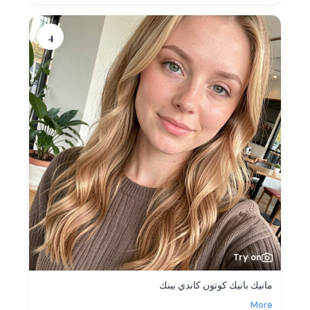
4
Try on
مانيك بانيك كوتون كاندي بينك
More