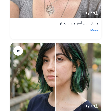
Try on
مانيك بانيك آفتر ميدنايت بلو
More
15
Try on