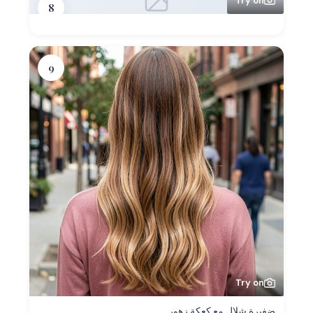
Try on
8
9
Try on
ضفيرة شلال مع كعكة زهور