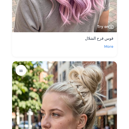
Try on
قوس قزح الشلال
More
11