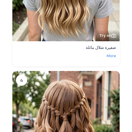
Try on
ضفيرة شلال مائلة
More
6