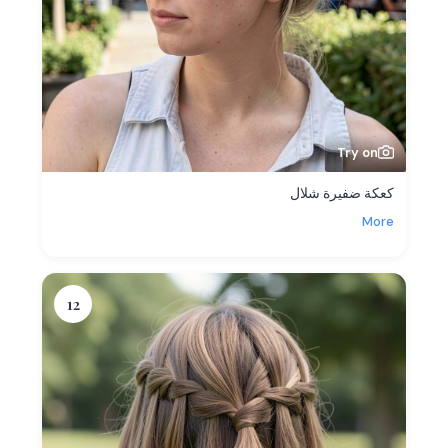
Try on
كعكة ضفيرة شلال
More
12