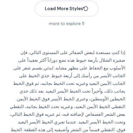
Load More Styles
more to explore
11
إذا كنتِ مستعدة لبعض الضفائر على المستوى التالي، فإن
ضفيرة الشلال بأربعة خيوط هذه تضع دوراناً أكثر تعقيداً على
الأسلوب مع الحفاظ على مظهر مشابه. ابدئي بقسم شعر على
الجانب الأيسر من رأسك إلى أربعة خيوط. خذي الخيط على
More
More
الجانب الأيمن البعيد وعبريه تحت الخيط بجانبه، ثم فوق الخيط
More
بجانب ذلك، وأخيراً تحت الخيط الأيسر البعيد. بعد ذلك خذي
More
More
الخيطين الأوسطين، وعبري الخيط الأيسر فوق الخيط الأيمن.
More
التقطي الخيط الأيمن البعيد، وعبريه تحت الخيط بجانبه، التقطي
More
More
بعض الشعر الفضفاض لإضافته فيه، ثم عبريه فوق الخيط التالي،
More
More
وتحت الخيط الأيسر البعيد. عندما تعبري الخيط الأيسر البعيد
فوق، التقطي قسماً من الشعر وأضيفيه إلى هذه القطعة. الخيط