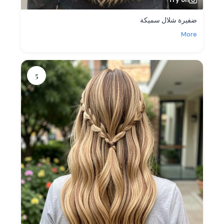
ضفيرة شلال سميكة
More
5