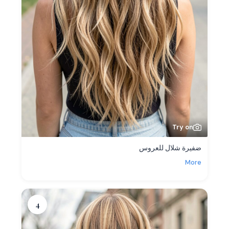
Try on
ضفيرة شلال للعروس
More
4