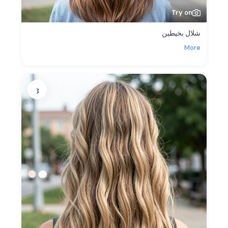
Try on
شلال بخيطين
More
3