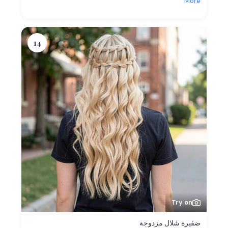
More
14
Try on
ضفيرة شلال مزدوجة