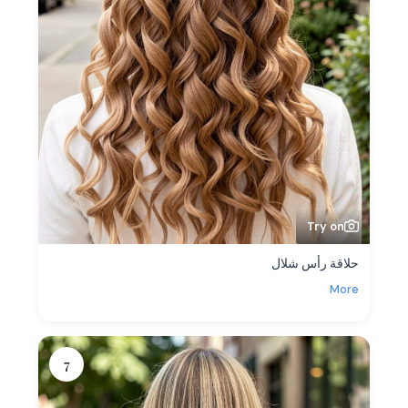
Try on
حلاقة رأس شلال
More
7