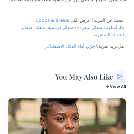
تبحث عن المزيد؟ عرض الكل
Updos & Braids
.
More
35 أسلوب ضفائر منفردة
More
·
ضفائر فرنسية مذهلة
·
ضفائر
More
More
العدالة الشاعرية
More
هل تريد تجربة؟
جرّب أداة الذكاء الاصطناعي
More
More
More
More
You May Also Like
View All