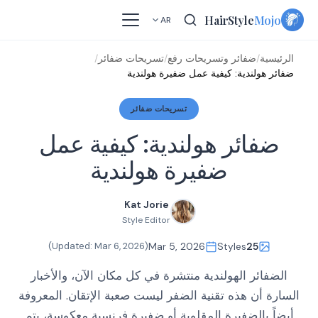
Skip
HairStyle
Mojo
AR
to
content
الرئيسية
/
ضفائر وتسريحات رفع
/
تسريحات ضفائر
/
ضفائر هولندية: كيفية عمل ضفيرة هولندية
تسريحات ضفائر
ضفائر هولندية: كيفية عمل
ضفيرة هولندية
Kat Jorie
Style Editor
)
Mar 6, 2026
(Updated:
Mar 5, 2026
Styles
25
الضفائر الهولندية منتشرة في كل مكان الآن، والأخبار
السارة أن هذه تقنية الضفر ليست صعبة الإتقان. المعروفة
أيضاً بالضفيرة المقلوبة أو ضفيرة فرنسية معكوسة، يتم