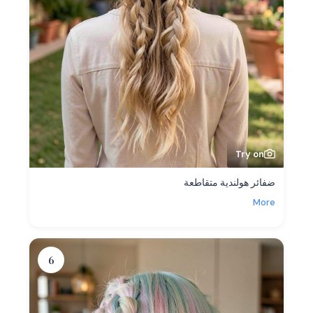
Try on
ضفائر هولندية متقاطعة
More
6