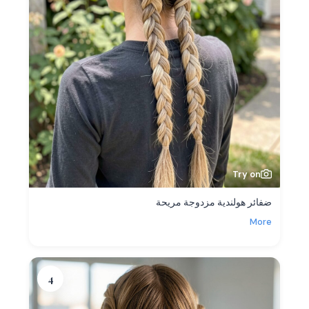
Try on
ضفائر هولندية مزدوجة مريحة
More
4