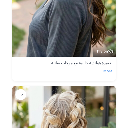
Try on
ضفيرة هولندية جانبية مع موجات سائبة
More
12