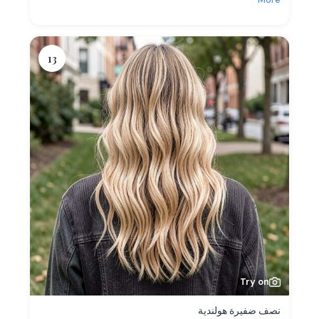
13
Try on
نصف ضفيرة هولندية