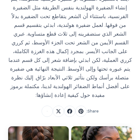
إنشاء الضفيرة الهولندية بنفس الطريقة مثل الضفيرة
الفرنسية، باستثناء أن الشعر يتقاطع تحت الضفيرة بدلاً
من فوقها. لعمل ضفيرة هولندية، ابدئي بتقسيم قسم
الشعر الذي ستضفرينه إلى ثلاث قطع متساوية. عبري
القسم الأيمن من الشعر تحت الجزء الأوسط، ثم كرري
على الجانب الأيسر. بمجرد إكمال هذه الغرزة الكاملة،
كرري العملية، لكن ابدئي بإضافة شعر إلى كل قسم عندما
يتم عبوره تحتها وإلى الأوسط. النتيجة النهائية هي ضفيرة
متصلة برأسك ولكن بتأثير ثلاثي الأبعاد برّاق. إليك نظرة
على أفضل أنماط الضفائر الهولندية لدينا، مكتملة برموز
مفيدة حول كيفية إعادة إنشاؤها:
Share: