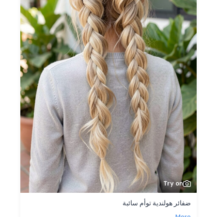
Try on
ضفائر هولندية توأم سائبة
More