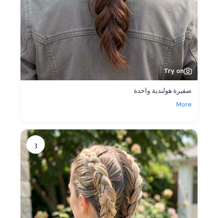
Try on
ضفيرة هولندية واحدة
More
3