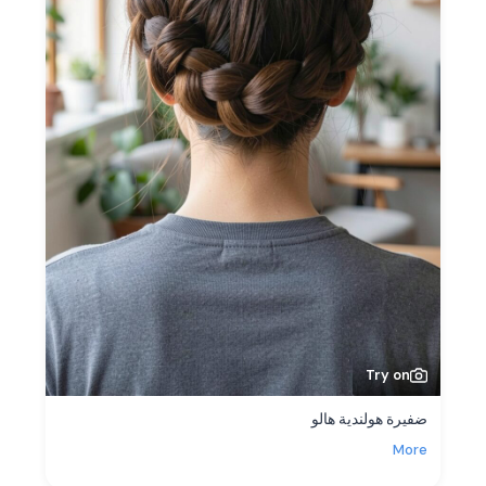
Try on
ضفيرة هولندية هالو
More