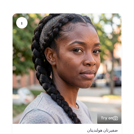
1
Try on
ضفيرتان هولنديتان