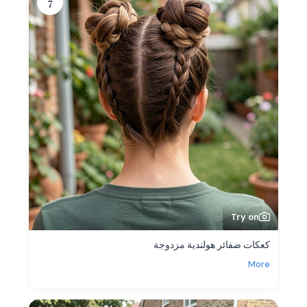
7
Try on
كعكات ضفائر هولندية مزدوجة
More