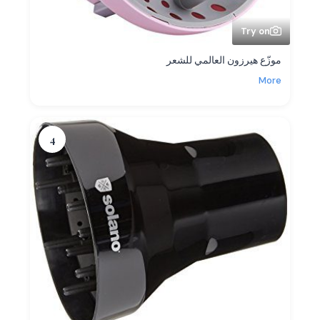
Try on
موزّع هيرزون العالمي للشعر
More
4