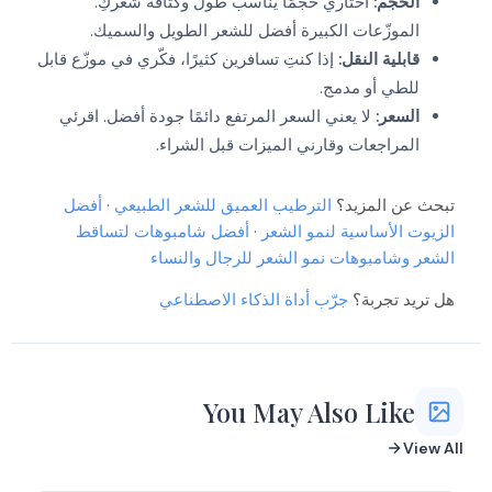
الحجم:
اختاري حجمًا يناسب طول وكثافة شعركِ.
الموزّعات الكبيرة أفضل للشعر الطويل والسميك.
قابلية النقل:
إذا كنتِ تسافرين كثيرًا، فكّري في موزّع قابل
للطي أو مدمج.
السعر:
لا يعني السعر المرتفع دائمًا جودة أفضل. اقرئي
المراجعات وقارني الميزات قبل الشراء.
تبحث عن المزيد؟
الترطيب العميق للشعر الطبيعي
·
أفضل
الزيوت الأساسية لنمو الشعر
·
أفضل شامبوهات لتساقط
الشعر وشامبوهات نمو الشعر للرجال والنساء
هل تريد تجربة؟
جرّب أداة الذكاء الاصطناعي
You May Also Like
View All