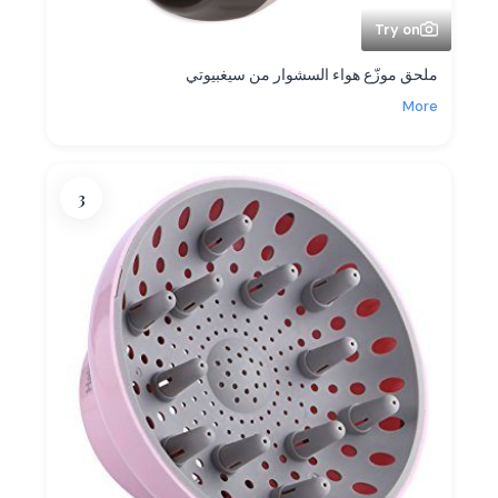
Try on
ملحق موزّع هواء السشوار من سيغبيوتي
More
3