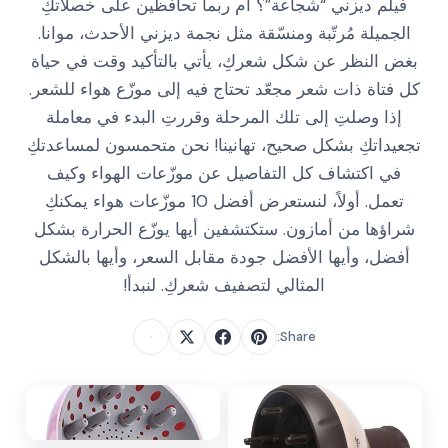
فيلم ديزني “شجاعة”؟ أم ربما تحافظين على خصلاتكِ
الجميلة مُرتّبة ومنسّقة مثل نجمة ديزني الأحدث، موانا.
بغض النظر عن شكل شعركِ، يأتي بالتأكيد وقت في حياة
كل فتاة ذات شعر مجعّد تحتاج فيه إلى موزّع هواء للشعر.
إذا وصلتِ إلى تلك المرحلة وقررتِ البدء في معاملة
تجعيداتكِ بشكل صحيح، تهانينا! نحن متحمسون لمساعدتكِ
في اكتشاف كل التفاصيل عن موزّعات الهواء وكيف
تعمل. أولاً، لنستعرض أفضل 10 موزّعات هواء يمكنكِ
شراؤها من أمازون. ستكتشفين أيها يوزّع الحرارة بشكل
أفضل، وأيها الأفضل جودة مقابل السعر، وأيها بالشكل
المثالي لتصفيف شعركِ. لنبدأ!
Share: