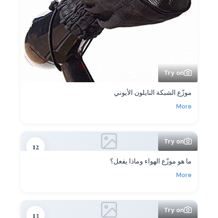
Try on
موزّع الشبكة النايلون الأيوني
More
Try on
12
ما هو موزّع الهواء وماذا يفعل؟
More
Try on
13