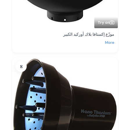
Try on
موزّع إكستافا بلاك أوركيد الكبير
More
8