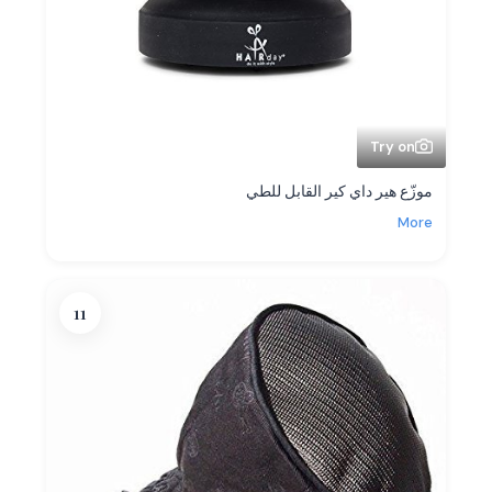
Try on
موزّع هير داي كير القابل للطي
More
11