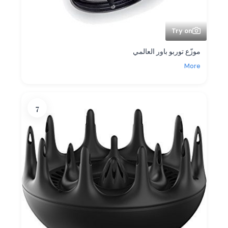
Try on
موزّع توربو باور العالمي
More
7