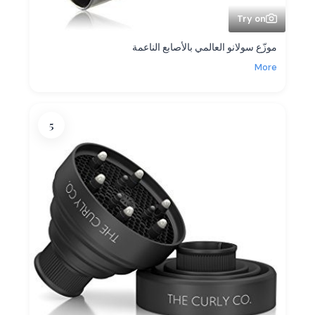
Try on
موزّع سولانو العالمي بالأصابع الناعمة
More
5