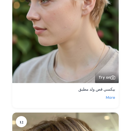
Try on
بيكسي قص ولد مطبق
More
12