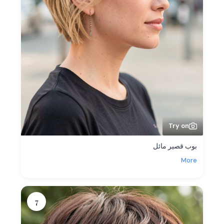
Try on
بوب قصير مائل
More
7