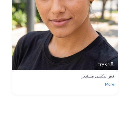
Try on
قص بيكسي مستدير
More