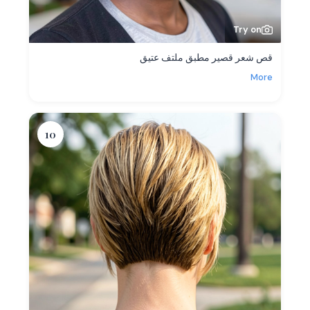
Try on
قص شعر قصير مطبق ملتف عتيق
More
10