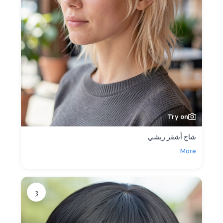
Try on
شاج أشقر ريشي
More
3