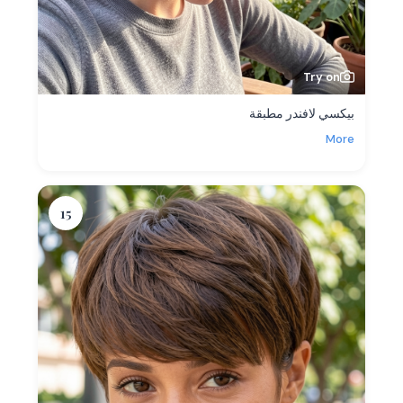
Try on
بيكسي لافندر مطبقة
More
15