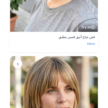
Try on
قص شاج أنيق قصير مطبق
More
5