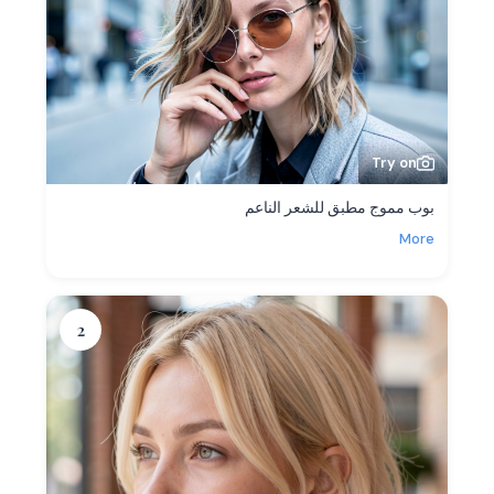
Try on
بوب مموج مطبق للشعر الناعم
More
2