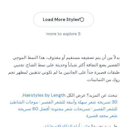
Load More Styles
more to explore
5
بدلاً من أن يتم تصفيفه مستقيم أو مقذوف، هذا النمط الموجي
القصير يضع التفافة أكثر شباباً وحديثة على نمط الشاج. تجنبي
طبقات قصيرة جداً على الجانبين ما لم تكوني تذهبين لمظهر نجم
روك من الثمانينات.
تبحث عن المزيد؟ عرض الكل
Hairstyles by Length
.
30 تسريحة شعر سهلة وأنيقة للشعر القصير
·
موجات الشاطئ
للشعر القصير
·
تسريحات شعر مجنونة: أفضل 60 تسريحة
More
شعر مجعد قصيرة
More
More
هل تريد تجربة؟
جرّب أداة الذكاء الاصطناعي
More