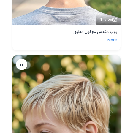
Try on
بوب مكدس مع لون مطبق
More
11