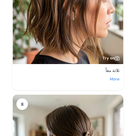
Try on
ثلاثة معاً
More
8