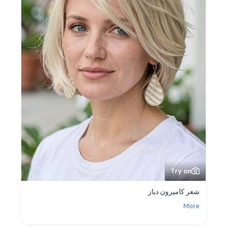
Try on
شعر كاميرون دياز
More