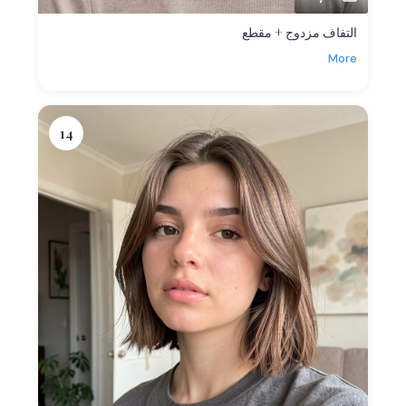
التفاف مزدوج + مقطع
More
14