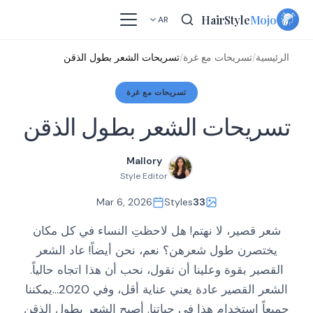
Skip
HairStyle
Mojo
AR
to
content
الرئيسية
/
تسريحات مع غرة
/
تسريحات الشعر بطول الذقن
تسريحات مع غرة
تسريحات الشعر بطول الذقن
Mallory
Style Editor
Mar 6, 2026
Styles
33
شعر قصير، لا نهتم! هل لاحظتِ النساء في كل مكان
يختصرن طول شعرهن؟ نعم، نحن أيضاً! عاد الشعر
القصير بقوة وعلينا أن نقول، نحب أن هذا اتجاه حالياً.
الشعر القصير عادة يعني عناية أقل، وفي 2020…يمكننا
جميعاً استخدام هذا في حياتنا. أصبح الشعر بطول الذقن