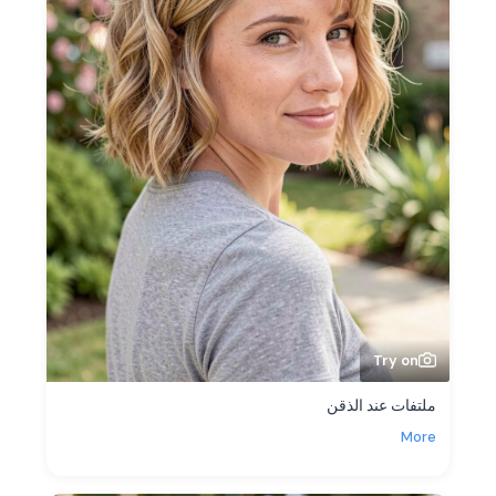
Try on
ملتفات عند الذقن
More