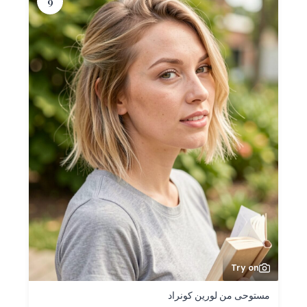
9
Try on
مستوحى من لورين كونراد