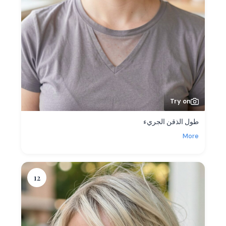
Try on
طول الذقن الجريء
More
12