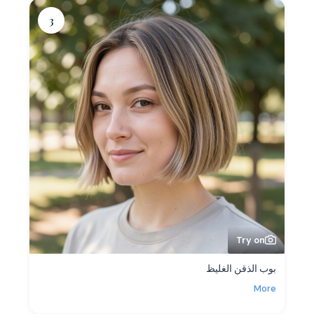
3
Try on
بوب الذقن الغليظ
More