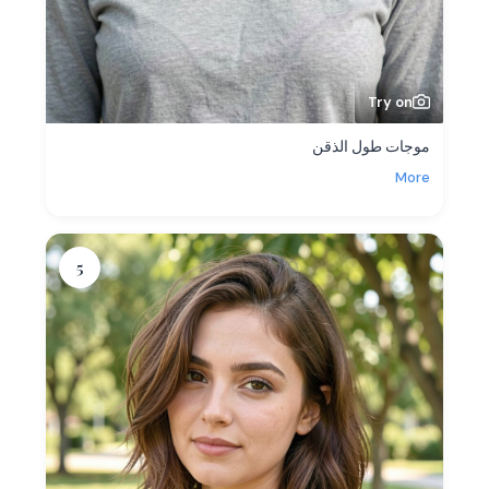
Try on
موجات طول الذقن
More
5