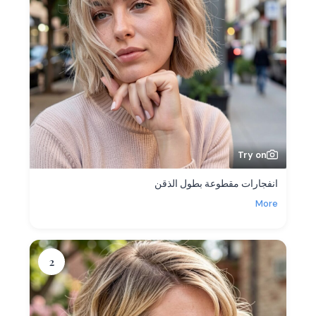
Try on
انفجارات مقطوعة بطول الذقن
More
2