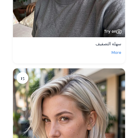
Try on
سهلة التصفيف
More
15