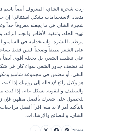
متعدد الاستخدامات بشكل استثنائي! إن 
شجرة الشاي هي ما يجعله معروفاً جداً وغالب
تهيج الجلد، وتنقية الأظافر والجلد الزائد
مرطب للبشرة، واستخدامه في الشامبو ل
على الشعر نظيفاً وصحياً. ليس فقط يسا
على تنظيف الشعر، بل يجعله أقوى أيضاً بإز
قد تضعف جذور الشعر. سواء كان في شكله
النقي، أو مضمن في مجموعة شامبو ومك
هو وكيل رائع لإدخاله إلى روتينك إذا كنت ب
والتنظيف والتقوية. بشكل عام، إذا كنت 
للحصول على شعرك بأفضل مظهر، فإن ز
بالتأكيد أمر لا بد منه! اقرأ أفضل مراجع
الشاي، والنصائح والإرشادات.
Share: