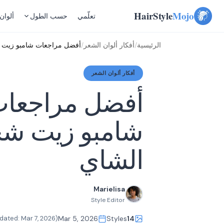
Skip
HairStyle
Mojo
تعلّمي
حسب الطول
ألوان
to
content
الرئيسية
/
أفكار ألوان الشعر
/
أفضل مراجعات شامبو زيت 
أفكار ألوان الشعر
أفضل مراجعا
شامبو زيت ش
الشاي
Marielisa
Style Editor
Mar 7, 2026
(Updated:
Mar 5, 2026
Styles
14