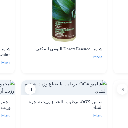
شامبو Desert Essence اليومي المكثف
شامبو 
Avalon مع زيت شجرة ا
More
More
11
10
شامبو OGX، ترطيب بالنعناع وزيت شجرة
الشاي
وزيت أ
More
More