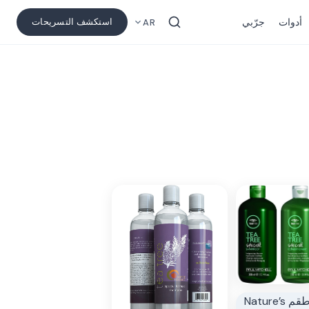
أدوات
جرّبي
استكشف التسريحات
AR