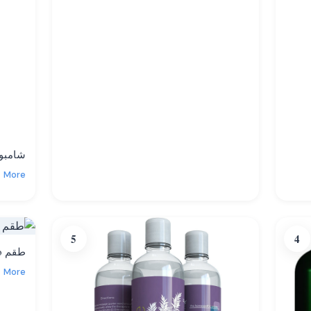
شامبو وز
More
5
4
طقم Nature’s Gate Tea Tree Duo
More