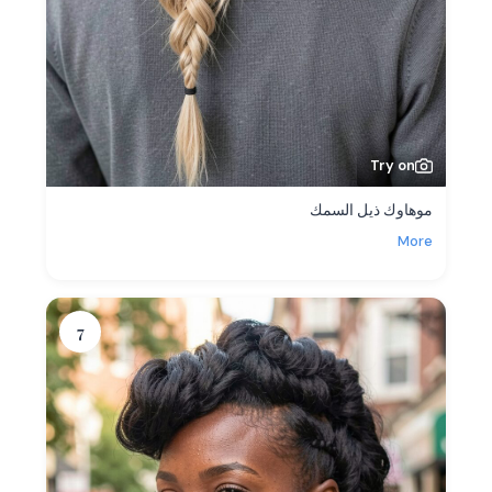
Try on
موهاوك ذيل السمك
More
7