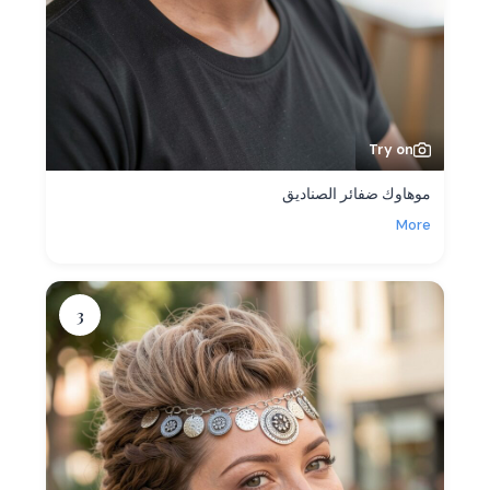
Try on
موهاوك ضفائر الصناديق
More
3