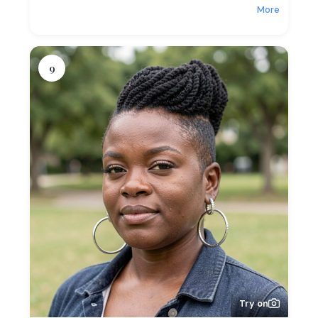
More
9
Try on