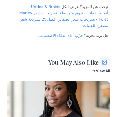
More
More
تبحث عن المزيد؟ عرض الكل
Updos & Braids
.
More
أنماط ضفائر صندوق متوسطة
·
تسريحات شعر Marley
More
Twist
·
تسريحات شعر الضفائر: أفضل 25 تسريحة شعر
More
More
مضفرة للفتيات
More
More
More
هل تريد تجربة؟
جرّب أداة الذكاء الاصطناعي
More
More
You May Also Like
View All