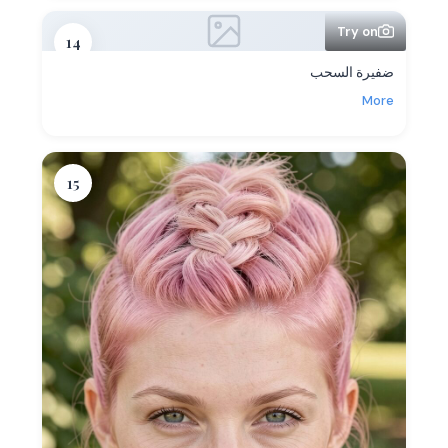
Try on
14
ضفيرة السحب
More
15