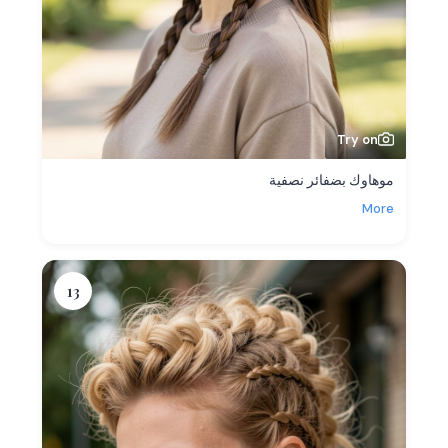
Try on
موهاوك بضفائر نصفية
More
13