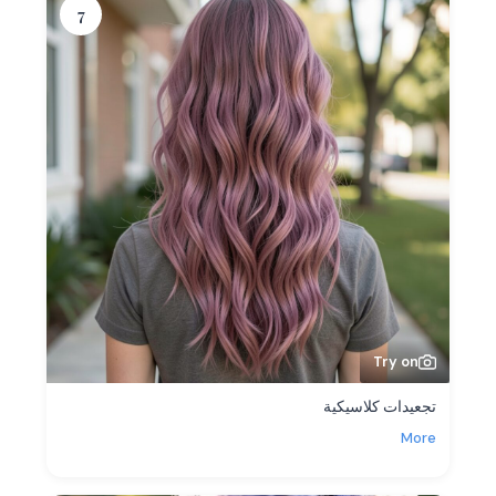
7
Try on
تجعيدات كلاسيكية
More