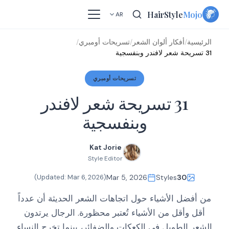
Skip
HairStyle
Mojo
AR
to
content
الرئيسية
/
أفكار ألوان الشعر
/
تسريحات أومبري
/
31 تسريحة شعر لافندر وبنفسجية
تسريحات أومبري
31 تسريحة شعر لافندر
وبنفسجية
Kat Jorie
Style Editor
)
Mar 6, 2026
(Updated:
Mar 5, 2026
Styles
30
من أفضل الأشياء حول اتجاهات الشعر الحديثة أن عدداً
أقل وأقل من الأشياء تُعتبر محظورة. الرجال يرتدون
الشعر الطويل في الكعكات والضفائر، بينما تخرج النساء