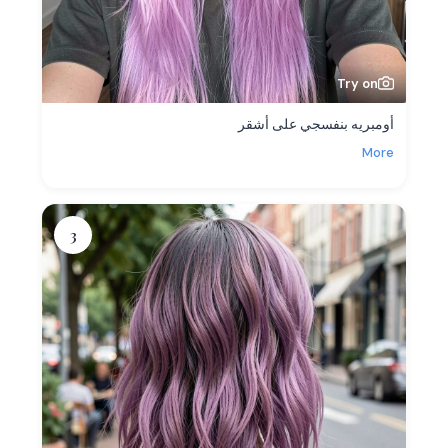
Try on
أومبريه بنفسجي على أشقر
More
3