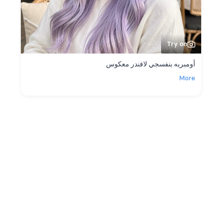
Try on
أومبريه بنفسجي لافندر معكوس
More