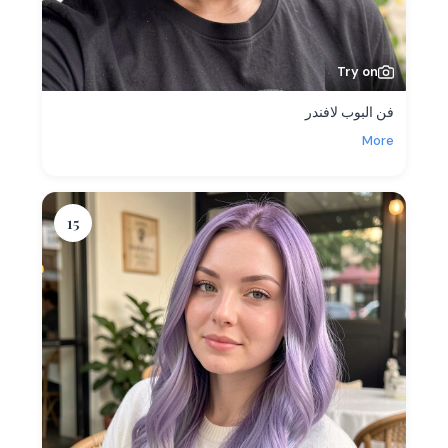
Try on
فن البوب لافندر
More
15