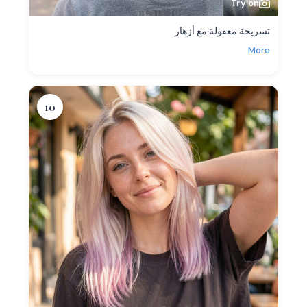
Try on
تسريحة معقولة مع أزهار
More
10