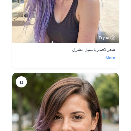
Try on
شعر لافندر باستيل مشرق
More
12