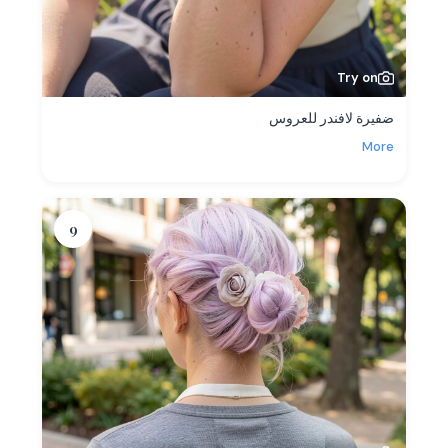
Try on
ضفيرة لافندر للعروس
More
9