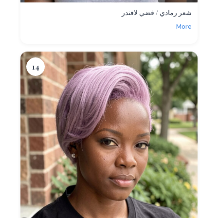
شعر رمادي / فضي لافندر
More
14