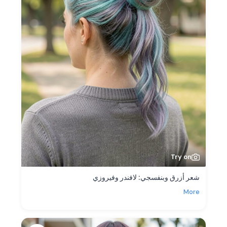
Try on
شعر أزرق وبنفسجي: لافندر وفيروزي
More