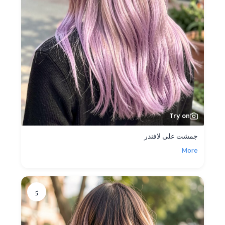
Try on
جمشت على لافندر
More
5