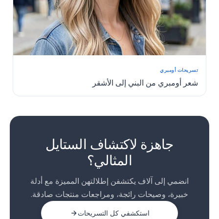
تسريحات أومبري
شعر أومبري من البني إلى الأشقر
1
2
جاهزة لاكتشاف الستايل
المثالي؟
انضمي إلى آلاف يكتشفن إطلالتهن المميزة مع أدلة
خبيرة، وصيحات رائجة، ومراجعات منتجات صادقة.
استكشفي كل التسريحات