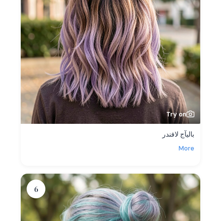
Try on
باليآج لافندر
More
6