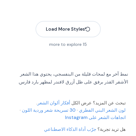
Load More Styles
more to explore
15
نمط آخر مع لمحات قليلة من البنفسجي، يحتوي هذا الشعر
More
الأشقر القذر برفق على ظل أزرق لافندر لمظهر بارد قارس.
More
More
More
More
تبحث عن المزيد؟ عرض الكل
أفكار ألوان الشعر
.
More
More
لون الشعر البني الفطري
·
30 تسريحة شعر وردية اللون
·
More
اتجاهات الشعر على Instagram
More
More
هل تريد تجربة؟
جرّب أداة الذكاء الاصطناعي
More
More