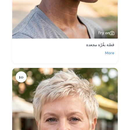
Try on
قصّة بغُرّة مجعدة
More
10