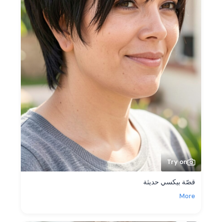
Try on
قصّة بيكسي حديثة
More