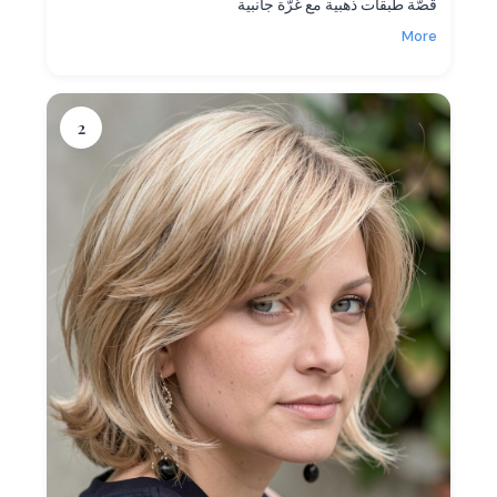
قصّة طبقات ذهبية مع غُرّة جانبية
More
2