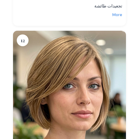
تجعيدات طائشة
More
12