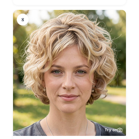
8
Try on