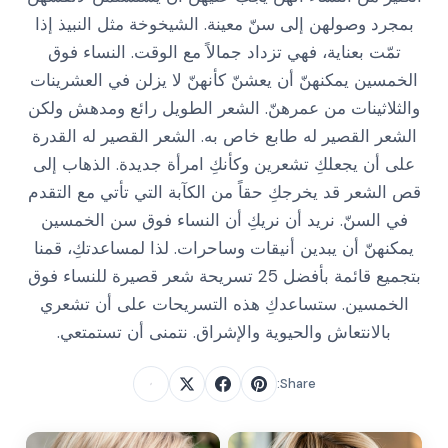
بمجرد وصولهن إلى سنّ معينة. الشيخوخة مثل النبيذ إذا
تمّت بعناية، فهي تزداد جمالاً مع الوقت. النساء فوق
الخمسين يمكنهنّ أن يعشنّ كأنهنّ لا يزلن في العشرينات
والثلاثينات من عمرهنّ. الشعر الطويل رائع ومدهش ولكن
الشعر القصير له طابع خاص به. الشعر القصير له القدرة
على أن يجعلكِ تشعرين وكأنكِ امرأة جديدة. الذهاب إلى
قص الشعر قد يخرجكِ حقاً من الكآبة التي تأتي مع التقدم
في السنّ. نريد أن نريكِ أن النساء فوق سن الخمسين
يمكنهنّ أن يبدين أنيقات وساحرات. لذا لمساعدتكِ، قمنا
بتجميع قائمة بأفضل 25 تسريحة شعر قصيرة للنساء فوق
الخمسين. ستساعدكِ هذه التسريحات على أن تشعري
بالانتعاش والحيوية والإشراق. نتمنى أن تستمتعي.
Share: