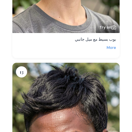
Try on
بوب بسيط مع ميل جانبي
More
13