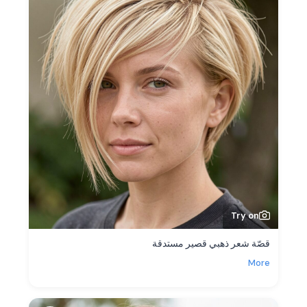
Try on
قصّة شعر ذهبي قصير مستدقة
More