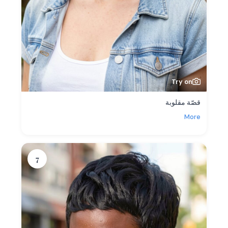
Try on
قصّة مقلوبة
More
7