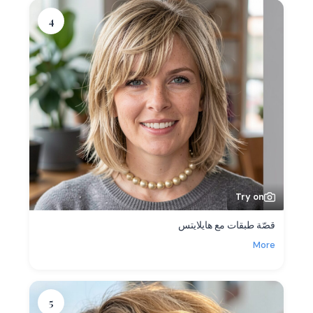
4
Try on
قصّة طبقات مع هايلايتس
More
5