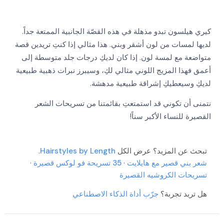
كيري هيلسون تبدو مذهلة في هذه القصّة الجانبية الممتعة جداً.
لديها لمسات من لون أشقر وبني. هذا مثالي إذا كنتِ تريدين قصة
متواضعة مع لمسة لون. إذا كان لديكِ درجات جلد متوسطة إلى
أعمق فهذا المزيج اللوني مثالي لكِ، وسيبرز نبرات ذهبية طبيعية
More
لديكِ وسيعطيكِ إشراقة طبيعية مدهشة.
More
More
نتمنى أن تكوني قد استمتعتِ بقائمتنا من تسريحات الشعر
More
More
القصيرة للنساء الأكبر سناً!
More
More
More
More
تبحث عن المزيد؟ عرض الكل
Hairstyles by Length
.
شعر بني قصير مع هايلايت
·
35 تسريحة فو لوكس قصيرة
·
تسريحات الكروشيه القصيرة
هل تريد تجربة؟
جرّب أداة الذكاء الاصطناعي