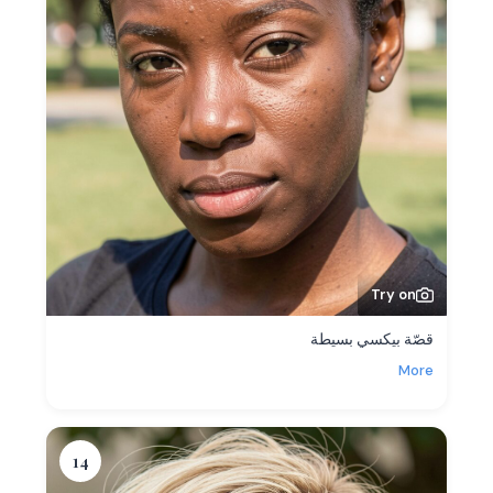
Try on
قصّة بيكسي بسيطة
More
14