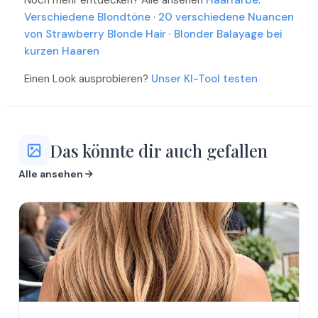
Noch mehr entdecken? Alle ansehen
Haarfarbe
.
Mehr
Verschiedene Blondtöne
·
20 verschiedene Nuancen
Mehr
von Strawberry Blonde Hair
·
Blonder Balayage bei
kurzen Haaren
Einen Look ausprobieren?
Unser KI-Tool testen
Das könnte dir auch gefallen
Alle ansehen