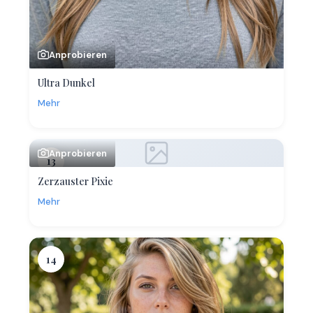
Anprobieren
Ultra Dunkel
Mehr
Anprobieren
13
Zerzauster Pixie
Mehr
14