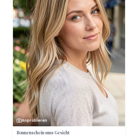
Anprobieren
Sonnenschein ums Gesicht