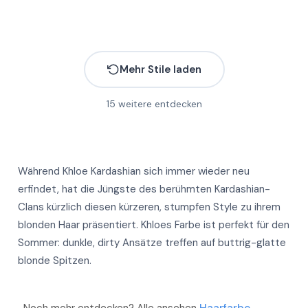
Mehr Stile laden
15
weitere entdecken
Während Khloe Kardashian sich immer wieder neu
Mehr
erfindet, hat die Jüngste des berühmten Kardashian-
Mehr
Clans kürzlich diesen kürzeren, stumpfen Style zu ihrem
Mehr
Mehr
blonden Haar präsentiert. Khloes Farbe ist perfekt für den
Mehr
Mehr
Sommer: dunkle, dirty Ansätze treffen auf buttrig-glatte
Mehr
blonde Spitzen.
Mehr
Mehr
Mehr
Mehr
Mehr