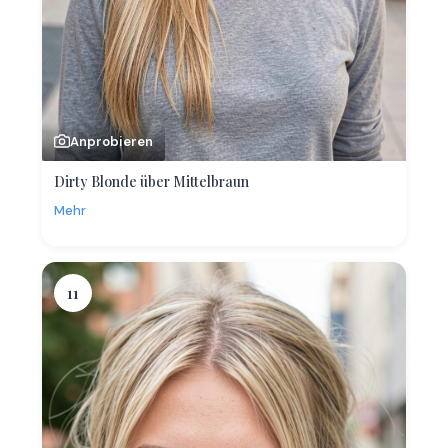
Anprobieren
Dirty Blonde über Mittelbraun
Mehr
11