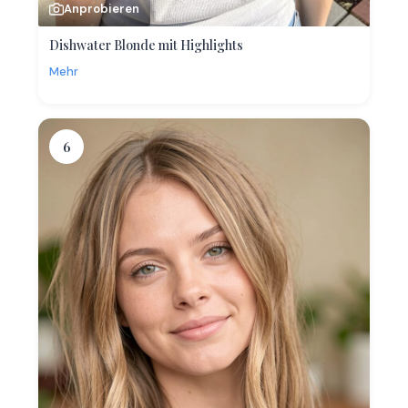
Anprobieren
Dishwater Blonde mit Highlights
Mehr
6