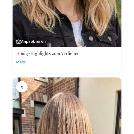
Anprobieren
Honig-Highlights zum Verlieben
Mehr
5