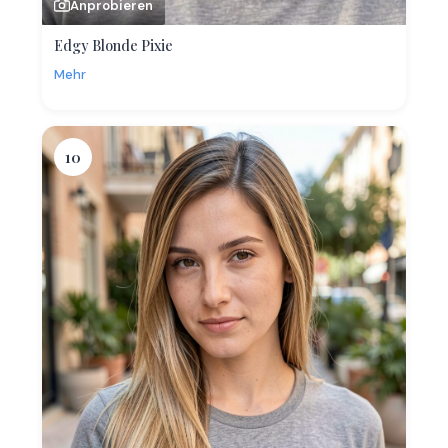
Anprobieren
Edgy Blonde Pixie
Mehr
10