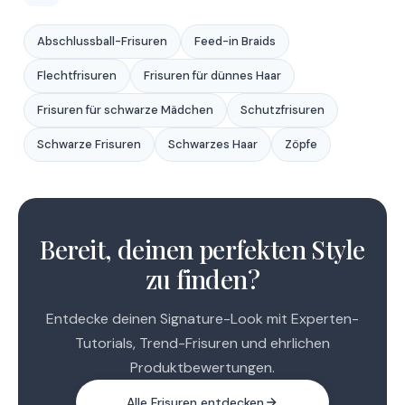
Abschlussball-Frisuren
Feed-in Braids
Flechtfrisuren
Frisuren für dünnes Haar
Frisuren für schwarze Mädchen
Schutzfrisuren
Schwarze Frisuren
Schwarzes Haar
Zöpfe
1
2
Bereit, deinen perfekten Style
zu finden?
Entdecke deinen Signature-Look mit Experten-
Tutorials, Trend-Frisuren und ehrlichen
Produktbewertungen.
Alle Frisuren entdecken