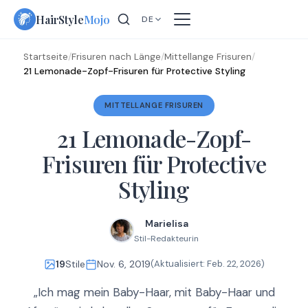
Skip
HairStyle
Mojo
DE
to
content
Startseite
/
Frisuren nach Länge
/
Mittellange Frisuren
/
21 Lemonade-Zopf-Frisuren für Protective Styling
MITTELLANGE FRISUREN
21 Lemonade-Zopf-
Frisuren für Protective
Styling
Marielisa
Stil-Redakteurin
19
Stile
Nov. 6, 2019
(Aktualisiert:
Feb. 22, 2026
)
„Ich mag mein Baby-Haar, mit Baby-Haar und