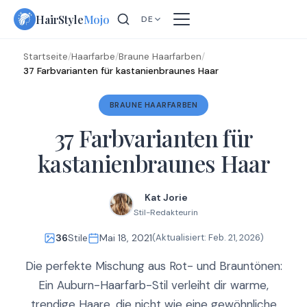
Skip
HairStyle
Mojo
DE
to
content
Startseite
/
Haarfarbe
/
Braune Haarfarben
/
37 Farbvarianten für kastanienbraunes Haar
BRAUNE HAARFARBEN
37 Farbvarianten für
kastanienbraunes Haar
Kat Jorie
Stil-Redakteurin
36
Stile
Mai 18, 2021
(Aktualisiert:
Feb. 21, 2026
)
Die perfekte Mischung aus Rot- und Brauntönen:
Ein Auburn-Haarfarb-Stil verleiht dir warme,
trendige Haare, die nicht wie eine gewöhnliche