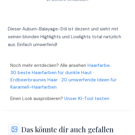
Mehr
Mehr
Mehr
Mehr
Mehr
Mehr
Dieser Auburn-Balayage-Stil ist dezent und sieht mit
Mehr
Mehr
seinen blonden Highlights und Lowlights total natürlich
aus. Einfach umwerfend!
Mehr
Mehr
Mehr
Mehr
Mehr
Noch mehr entdecken? Alle ansehen
Haarfarbe
.
Mehr
30 beste Haarfarben für dunkle Haut
·
Mehr
Mehr
Erdbeerbraunes Haar
·
20 umwerfende Ideen für
Mehr
Karamell-Haarfarben
Mehr
Mehr
Mehr
Einen Look ausprobieren?
Unser KI-Tool testen
Das könnte dir auch gefallen