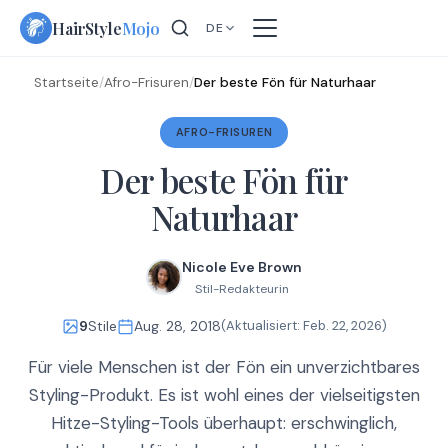
Skip
HairStyle
Mojo
DE
to
content
Startseite
/
Afro-Frisuren
/
Der beste Fön für Naturhaar
AFRO-FRISUREN
Der beste Fön für
Naturhaar
Nicole Eve Brown
Stil-Redakteurin
9
Stile
Aug. 28, 2018
(Aktualisiert:
Feb. 22, 2026
)
Für viele Menschen ist der Fön ein unverzichtbares
Styling-Produkt. Es ist wohl eines der vielseitigsten
Hitze-Styling-Tools überhaupt: erschwinglich,