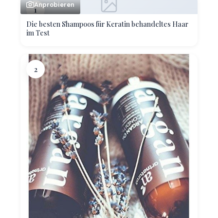
Anprobieren
1
Die besten Shampoos für Keratin behandeltes Haar
im Test
2