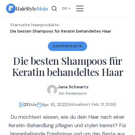
Skip
HairStyle
Mojo
DE
to
content
Startseite
/
Haarprodukte
/
Die besten Shampoos für Keratin behandeltes Haar
HAARPRODUKTE
Die besten Shampoos für
Keratin behandeltes Haar
Jane Schwartz
Stil-Redakteurin
21
Stile
Apr. 10, 2022
(Aktualisiert:
Feb. 21, 2026
)
Du möchtest wissen, wie du dein Haar nach einer
Keratin-Behandlung pflegen und stylen kannst? Für
langanhaltende Ergebnisse und um das Beste aus