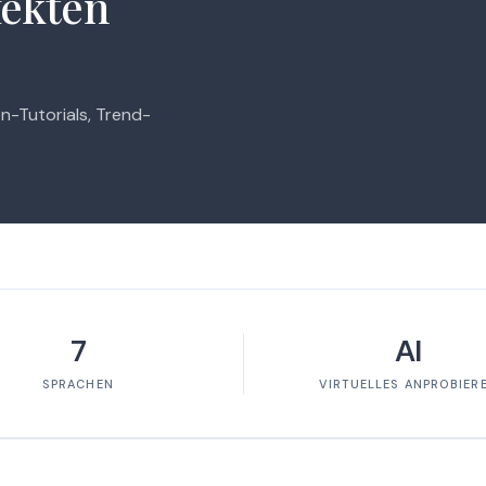
fekten
n-Tutorials, Trend-
7
AI
SPRACHEN
VIRTUELLES ANPROBIER