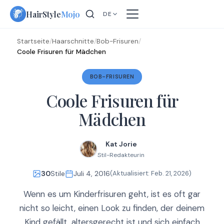
Skip
HairStyle
Mojo
DE
to
content
Startseite
/
Haarschnitte
/
Bob-Frisuren
/
Coole Frisuren für Mädchen
BOB-FRISUREN
Coole Frisuren für
Mädchen
Kat Jorie
Stil-Redakteurin
30
Stile
Juli 4, 2016
(Aktualisiert:
Feb. 21, 2026
)
Wenn es um Kinderfrisuren geht, ist es oft gar
nicht so leicht, einen Look zu finden, der deinem
Kind gefällt, altersgerecht ist und sich einfach