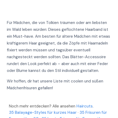
Mehr
Für Mädchen, die von Tolkien träumen oder am liebsten
Mehr
im Wald leben würden: Dieses geflochtene Haarband ist
Mehr
ein Must-have. Am besten für ältere Mädchen mit etwas
Mehr
kräftigerem Haar geeignet, da die Zöpfe mit Haarnadeln
Mehr
Mehr
fixiert werden müssen und tagsüber eventuell
Mehr
nachgesteckt werden sollten. Das Blätter-Accessoire
Mehr
Mehr
rundet den Look perfekt ab – aber auch mit einer Feder
Mehr
oder Blume kannst du den Stil individuell gestalten.
Mehr
Mehr
Mehr
Wir hoffen, dir hat unsere Liste mit coolen und süßen
Mehr
Mädchenfrisuren gefallen!
Noch mehr entdecken? Alle ansehen
Haircuts
.
35 Balayage-Styles für kurzes Haar
·
35 Frisuren für