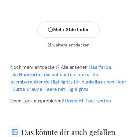
Mehr Stile laden
21
weitere entdecken
Mehr
Mehr
Mehr
Noch mehr entdecken? Alle ansehen
Mehr
Haarfarbe
.
Mehr
Lila Haarfarbe: die schönsten Looks
·
35
Mehr
atemberaubende Highlights für dunkelbraunes Haar
Mehr
Mehr
·
Kurze braune Haare mit Highlights
Mehr
Mehr
Einen Look ausprobieren?
Unser KI-Tool testen
Mehr
Mehr
Mehr
Mehr
Mehr
Mehr
Das könnte dir auch gefallen
Mehr
Mehr