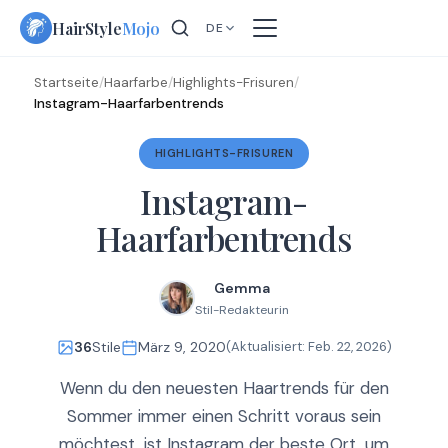
Skip
HairStyle
Mojo
DE
to
content
Startseite
/
Haarfarbe
/
Highlights-Frisuren
/
Instagram-Haarfarbentrends
HIGHLIGHTS-FRISUREN
Instagram-
Haarfarbentrends
Gemma
Stil-Redakteurin
36
Stile
März 9, 2020
(Aktualisiert:
Feb. 22, 2026
)
Wenn du den neuesten Haartrends für den
Sommer immer einen Schritt voraus sein
möchtest, ist Instagram der beste Ort, um