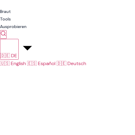
Braut
Tools
Ausprobieren
🇩🇪
DE
🇺🇸
English
🇪🇸
Español
🇩🇪
Deutsch