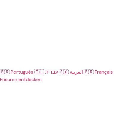
🇧🇷
Português
🇮🇱
עברית
🇸🇦
العربية
🇫🇷
Français
Frisuren entdecken