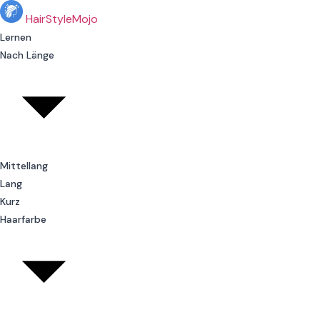
Skip
HairStyle
Mojo
to
Lernen
content
Nach Länge
Mittellang
Lang
Kurz
Haarfarbe