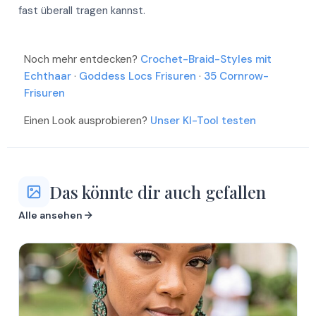
fast überall tragen kannst.
Mehr
Mehr
Mehr
Noch mehr entdecken?
Crochet-Braid-Styles mit
Mehr
Mehr
Echthaar
·
Goddess Locs Frisuren
·
35 Cornrow-
Mehr
Frisuren
Mehr
Mehr
Einen Look ausprobieren?
Unser KI-Tool testen
Das könnte dir auch gefallen
Alle ansehen
Mehr