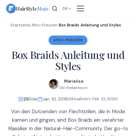
Skip
HairStyle
Mojo
DE
to
content
Startseite
/
Afro-Frisuren
/
Box Braids Anleitung und Styles
AFRO-FRISUREN
Box Braids Anleitung und
Styles
Marielisa
Stil-Redakteurin
25
Stile
Jan. 10, 2019
(Aktualisiert:
Feb. 22, 2026
)
Von den Dutzenden von Flechtstilen, die in Mode
kamen und gingen, sind Box Braids ein verehrter
Klassiker in der Natural-Hair-Community. Der go-to