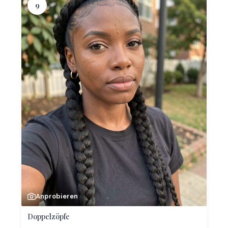
9
Anprobieren
Doppelzöpfe