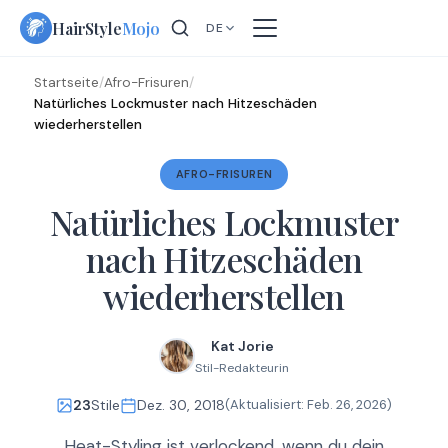
Skip
HairStyle
Mojo
DE
to
content
Startseite
/
Afro-Frisuren
/
Natürliches Lockmuster nach Hitzeschäden
wiederherstellen
AFRO-FRISUREN
Natürliches Lockmuster
nach Hitzeschäden
wiederherstellen
Kat Jorie
Stil-Redakteurin
23
Stile
Dez. 30, 2018
(Aktualisiert:
Feb. 26, 2026
)
Heat-Styling ist verlockend, wenn du dein