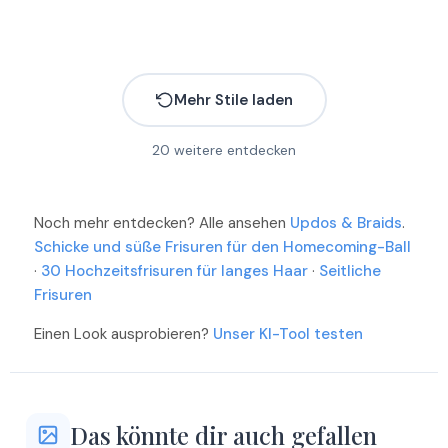
Mehr Stile laden
20
weitere entdecken
Mehr
Mehr
Mehr
Noch mehr entdecken? Alle ansehen
Mehr
Updos & Braids
.
Mehr
Schicke und süße Frisuren für den Homecoming-Ball
Mehr
·
30 Hochzeitsfrisuren für langes Haar
·
Seitliche
Mehr
Frisuren
Mehr
Mehr
Einen Look ausprobieren?
Unser KI-Tool testen
Mehr
Mehr
Mehr
Mehr
Mehr
Mehr
Das könnte dir auch gefallen