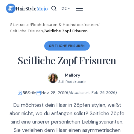
Skip
HairStyle
Mojo
DE
to
content
Startseite
/
Flechtfrisuren & Hochsteckfrisuren
/
Seitliche Frisuren
/
Seitliche Zopf Frisuren
SEITLICHE FRISUREN
Seitliche Zopf Frisuren
Mallory
Stil-Redakteurin
35
Stile
Nov. 28, 2019
(Aktualisiert:
Feb. 26, 2026
)
Du möchtest dein Haar in Zöpfen stylen, weißt
aber nicht, wo du anfangen sollst? Seitliche Zöpfe
sind eine unserer persönlichen Lieblingsvarianten.
Sie verleihen dem Haar einen asymmetrischen