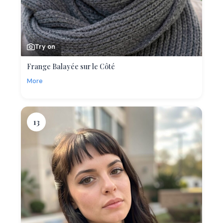
Try on
Frange Balayée sur le Côté
More
13