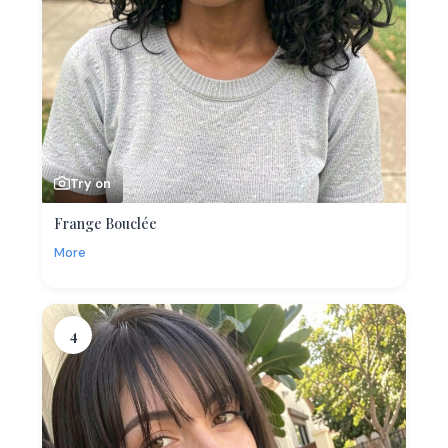
Try on
Frange Bouclée
More
4