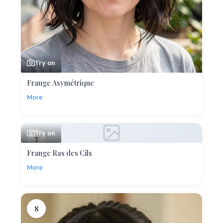
Try on
Frange Asymétrique
More
Try on
7
Frange Ras des Cils
More
8