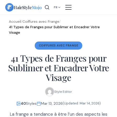
Skip
HairStyle
Mojo
FR
to
content
Accueil
/
Coiffures avec Frange
/
41 Types de Franges pour Sublimer et Encadrer Votre
Visage
COIFFURES AVEC FRANGE
41 Types de Franges pour
Sublimer et Encadrer Votre
Visage
Style Editor
40
Styles
Mar 13, 2026
(Updated:
Mar 14, 2026
)
La frange a tendance à être l’un des aspects les