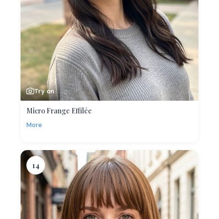
Try on
Micro Frange Effilée
More
14