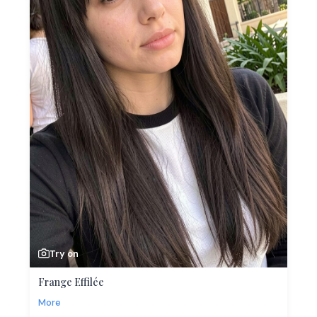
Try on
Frange Effilée
More