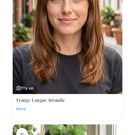
Try on
Frange Longue Arrondie
More
15