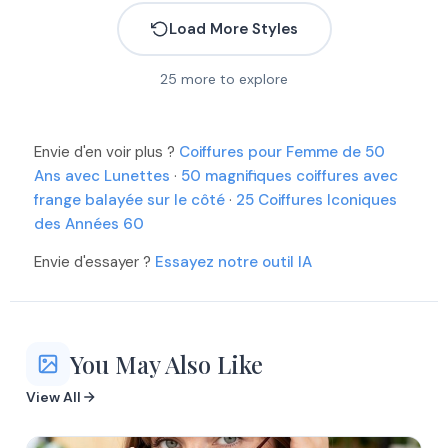
Load More Styles
More
More
25
more to explore
More
More
More
More
More
Envie d'en voir plus ?
More
Coiffures pour Femme de 50
More
More
Ans avec Lunettes
·
50 magnifiques coiffures avec
More
frange balayée sur le côté
·
25 Coiffures Iconiques
More
des Années 60
More
More
Envie d'essayer ?
Essayez notre outil IA
More
More
More
More
More
You May Also Like
View All
More
More
More