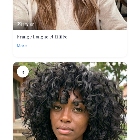
Try on
Frange Longue et Effilée
More
3