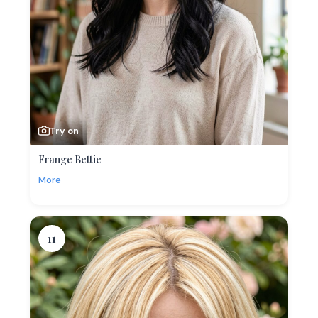
Try on
Frange Bettie
More
11