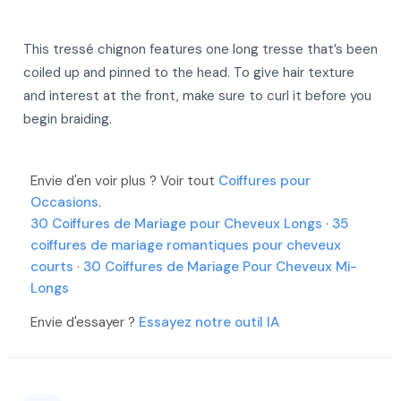
This tressé chignon features one long tresse that’s been
More
coiled up and pinned to the head. To give hair texture
More
and interest at the front, make sure to curl it before you
More
More
begin braiding.
More
More
More
More
Envie d'en voir plus ? Voir tout
Coiffures pour
More
More
Occasions
.
More
30 Coiffures de Mariage pour Cheveux Longs
·
35
More
More
coiffures de mariage romantiques pour cheveux
More
courts
·
30 Coiffures de Mariage Pour Cheveux Mi-
Longs
Envie d'essayer ?
Essayez notre outil IA