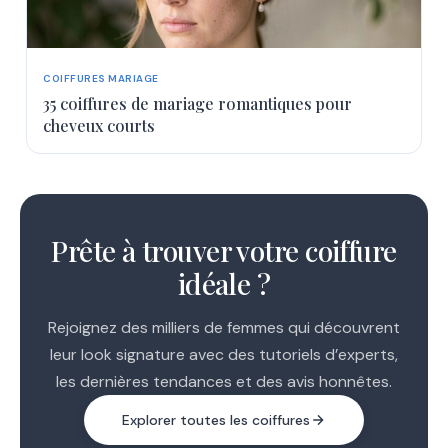
COIFFURES MARIAGE
35 coiffures de mariage romantiques pour
cheveux courts
1
2
Prête à trouver votre coiffure
idéale ?
Rejoignez des milliers de femmes qui découvrent
leur look signature avec des tutoriels d’experts,
les dernières tendances et des avis honnêtes.
Explorer toutes les coiffures