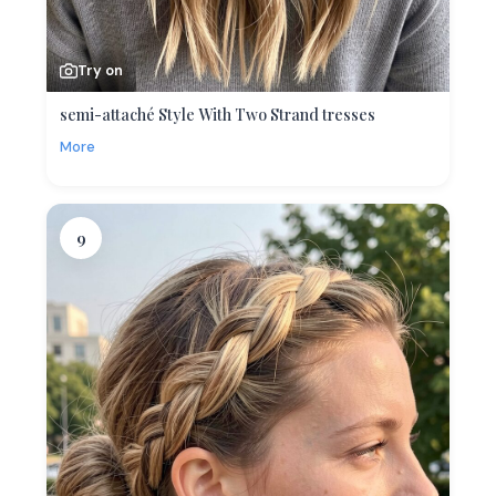
Try on
semi-attaché Style With Two Strand tresses
More
9