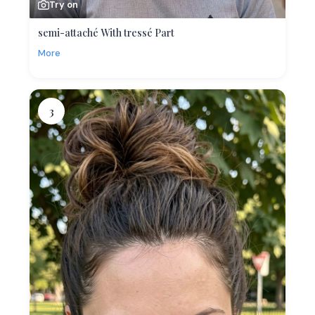
Try on
semi-attaché With tressé Part
More
3