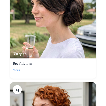
Try on
Big Side Bun
More
14