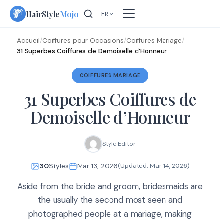
Skip
HairStyle
Mojo
FR
to
content
Accueil
/
Coiffures pour Occasions
/
Coiffures Mariage
/
31 Superbes Coiffures de Demoiselle d’Honneur
COIFFURES MARIAGE
31 Superbes Coiffures de
Demoiselle d’Honneur
Style Editor
30
Styles
Mar 13, 2026
(Updated:
Mar 14, 2026
)
Aside from the bride and groom, bridesmaids are
the usually the second most seen and
photographed people at a mariage, making