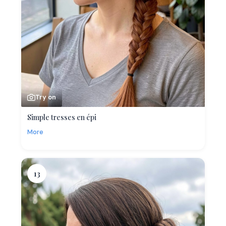
Try on
Simple tresses en épi
More
13