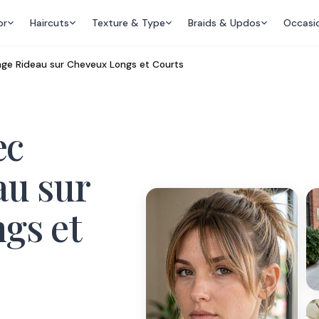
or
Haircuts
Texture & Type
Braids & Updos
Occasi
nge Rideau sur Cheveux Longs et Courts
ec
au sur
gs et