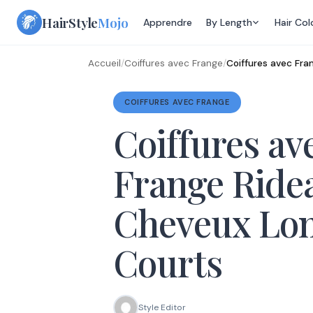
Skip
HairStyle
Mojo
Apprendre
By Length
Hair Col
to
content
Accueil
/
Coiffures avec Frange
/
Coiffures avec Fra
COIFFURES AVEC FRANGE
Coiffures av
Frange Ride
Cheveux Lon
Courts
Style Editor