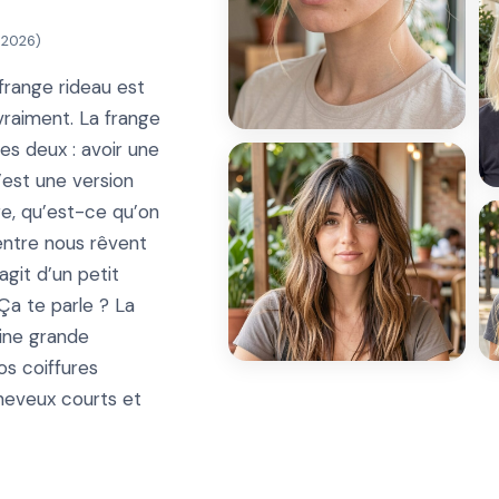
, 2026
)
frange rideau est
vraiment. La frange
les deux : avoir une
’est une version
e, qu’est-ce qu’on
’entre nous rêvent
agit d’un petit
a te parle ? La
aine grande
os coiffures
heveux courts et