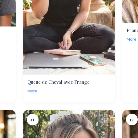
Fran
More
Queue de Cheval avec Frange
More
11
12