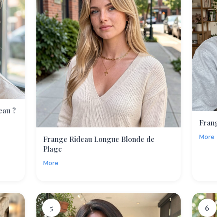
eau ?
Fran
More
Frange Rideau Longue Blonde de
Plage
More
5
6