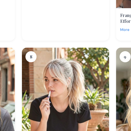
Fran
Effor
More
8
9