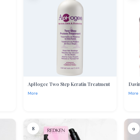
ApHogee Two Step Keratin Treatment
Davin
More
More
8
9