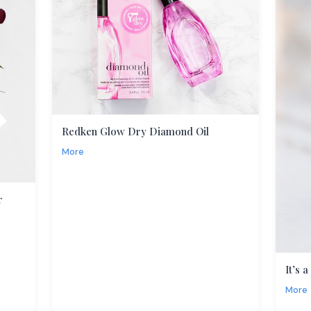
Redken Glow Dry Diamond Oil
More
r
It’s 
More