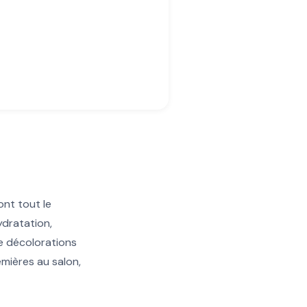
ont tout le
ydratation,
e décolorations
emières au salon,