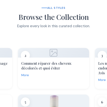
ALL STYLES
Browse the Collection
Explore every look in this curated collection.
2
3
mage
Comment réparer des cheveux
Les m
décolorés et quoi éviter
endo
Avis
More
More
5
6