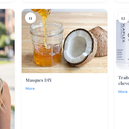
11
12
Trait
Masques DIY
chev
More
More