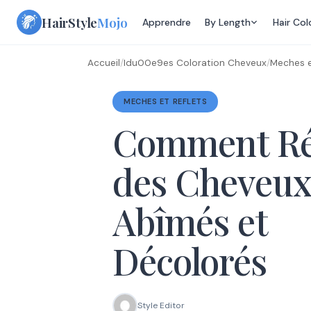
Skip
HairStyle
Mojo
Apprendre
By Length
Hair Col
to
content
Accueil
/
Idu00e9es Coloration Cheveux
/
Meches e
MECHES ET REFLETS
Comment Ré
des Cheveux
Abîmés et
Décolorés
Style Editor