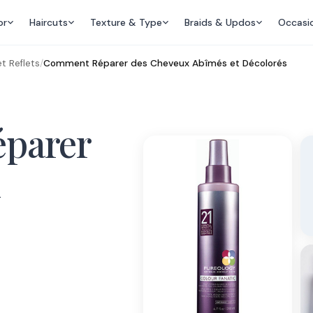
or
Haircuts
Texture & Type
Braids & Updos
Occasi
t Reflets
/
Comment Réparer des Cheveux Abîmés et Décolorés
parer