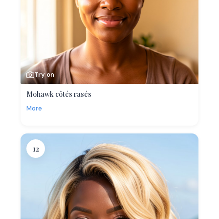
Try on
Mohawk côtés rasés
More
12