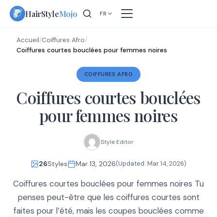
Skip
HairStyle
Mojo
FR
to
content
Accueil
/
Coiffures Afro
/
Coiffures courtes bouclées pour femmes noires
COIFFURES AFRO
Coiffures courtes bouclées
pour femmes noires
Style Editor
26
Styles
Mar 13, 2026
(Updated:
Mar 14, 2026
)
Coiffures courtes bouclées pour femmes noires Tu
penses peut-être que les coiffures courtes sont
faites pour l’été, mais les coupes bouclées comme