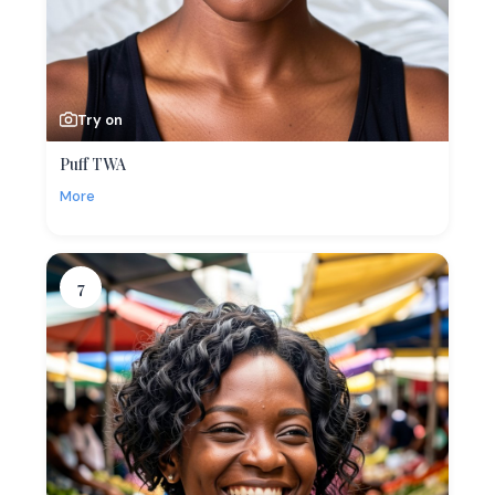
Try on
Puff TWA
More
7