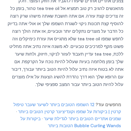
צמנים אתריים אחרים שיעזרו להגביר את חוזק המוצר. חלק
מהאנשים להגיב רק טוב תמציא אל tea tree oil טהור, בזמן כל
זה צריכים קצת עזרה. אם אתה חושבת שאתה מישהו שרק רוצה
להוסיף קצת תכונות ניקוי לשגרת השמפו שלך או אולי אתה בדיוק
כל הדבר על מוצרים נתקלים יותר וטבעיים, אז אתה הולך רוצה
לחפש שמפו tea tree oil שלא מתגייס את עזרת כימיקלים וזה
פשוט מקף למרכיבים טבעיים. לא משנה איזה נתיב אתה מחליט
ללכת, tea tree עדיין תעבוד לעזור לניקוי, חיזוק, ולחות שיער
שלך בזמן מלחמה בעיות שעלול להיות נוכח על הקרקפת. אם
אתה לא בטוח איזה נתיב עלול להיות הטוב ביותר עבורך, דיבור
עם הרופא שלך הוא דרך נהדרת להשיג הצעות על אילו מוצרים
עלול להיות הטוב ביותר עבור המצב ספציפי שלך.
מחפשים עוד?
12 השמפו הטובים ביותר לשיער שעבר טיפול
קרטין | ביקורות על שמפו וקונדיציונר קרטין הטובים ביותר
·
שמנים אתריים הטובים ביותר לגדילת שיער
·
ביקורות על
Bubble Curling Wands הטובות ביותר