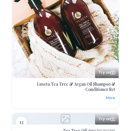
Try on
Luseta Tea Tree & Argan Oil Shampoo &
Conditioner Set
More
Try on
13
יתרונות של שמפו Tea Tree Oil