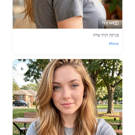
Try on
פניקה תות שדה
More
6