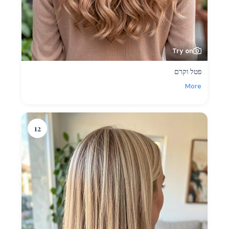
Try on
פטל וקרם
More
12