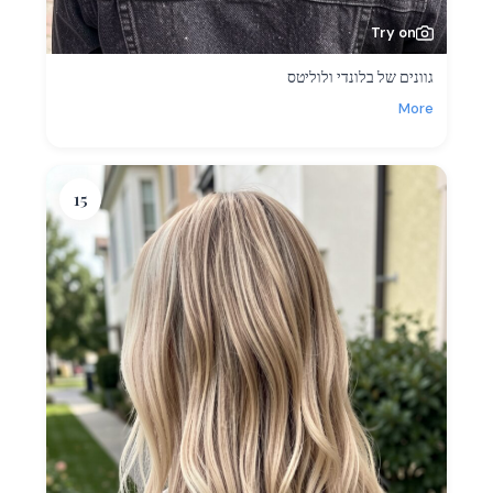
Try on
גוונים של בלונדי ולוליטס
More
15