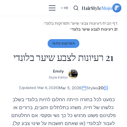
Skip
HairStyle
Mojo
HE
to
content
דף הבית
/
רעיונות צבעי שיער
/
תסרוקות בלונד
/
21 רעיונות לצבע שיער בלונדי
תסרוקות בלונד
21 רעיונות לצבע שיער בלונדי
Emily
Style Editor
)
Mar 6, 2026
(Updated:
Mar 5, 2026
Styles
20
כמעט לכל בחורה הייתה החלום להיות בלונדי בשלב
כלשהו של חייה. משהו בתלתלים זהובים, ברורים או
פלטינום פשוט מרגיש כל כך נשי וסקסי. אם החלטתם
לעבור לבלונדי (או שאתם חושבות על שינוי צבע קל),