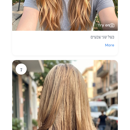
Try on
בעל שני צבעים
More
7