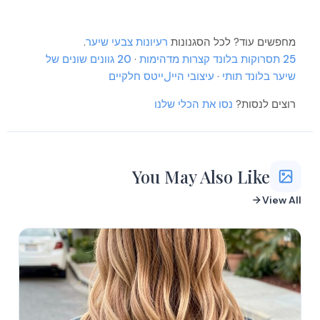
מחפשים עוד? לכל הסגנונות
רעיונות צבעי שיער
.
More
25 תסרוקות בלונד קצרות מדהימות
·
20 גוונים שונים של
שיער בלונד תותי
·
עיצובי הייلייטס חלקיים
More
More
רוצים לנסות?
נסו את הכלי שלנו
You May Also Like
View All