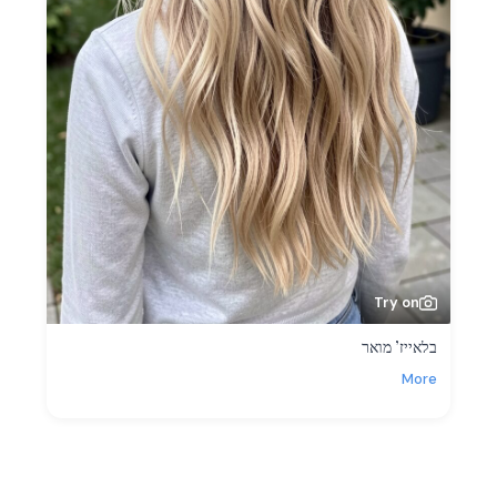
Try on
בלאייז’ מואר
More