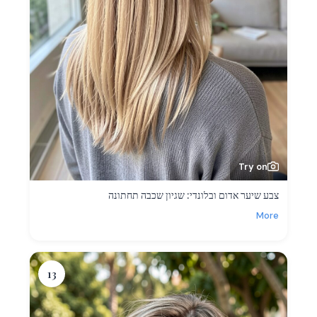
Try on
צבע שיער אדום ובלונדי: שגיון שכבה תחתונה
More
13