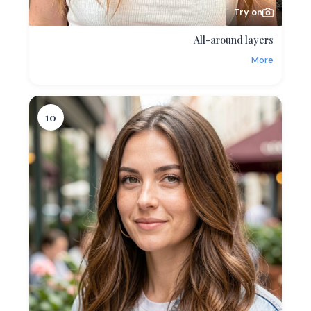
Try on
All-around layers
More
10