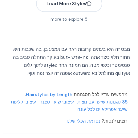
Load More Styles
more to explore
5
מבט זה היא בעתים קרובות ראה עם אמצע בן. בה שכבות היא
חתוך תלוי כיצד אתה יפה-פרש -but בעיקר התחלה סביב בה
סנטימטר וכלפי מטה. הם תמונה אחר styled לתוך גלים
אוquity מתולתל בא outward אופנה זה יוצר נפח וגוף.
מחפשים עוד? לכל הסגנונות
Hairstyles by Length
.
35 סגנונות שיער עם נוצות
·
עיצובי שיער סצנה
·
עיצובי קלעות
More
שיער אפריקאיים לכל עונה
More
More
More
רוצים לנסות?
נסו את הכלי שלנו