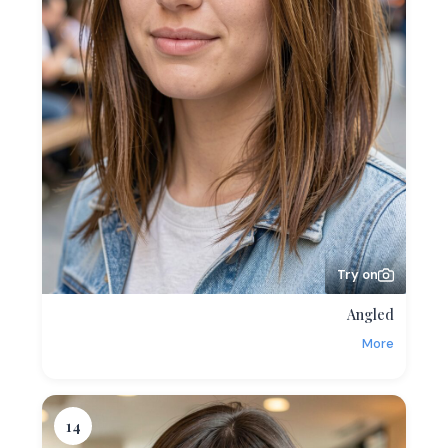
Try on
Angled
More
14