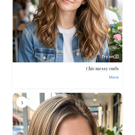
Try on
Chic messy curls
More
5