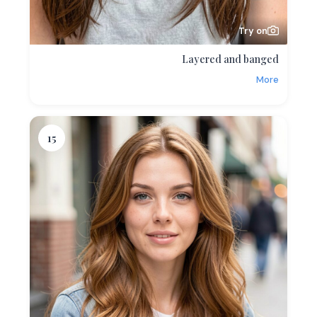
Try on
Layered and banged
More
15