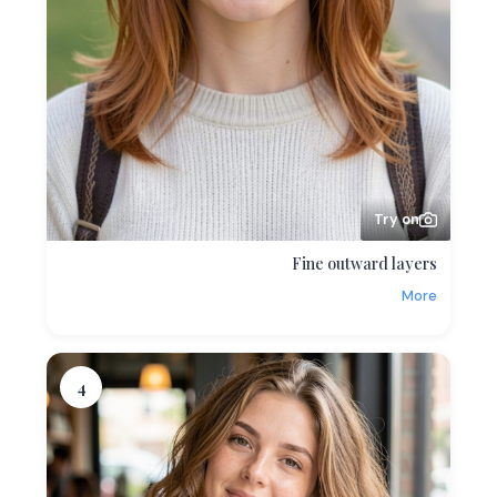
Try on
Fine outward layers
More
4