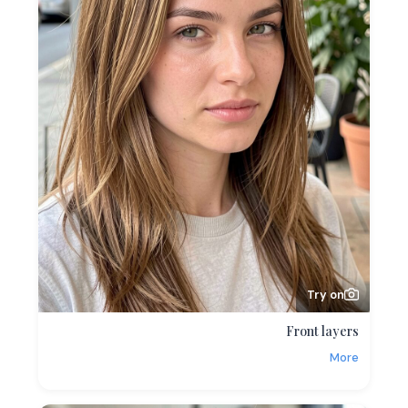
Try on
Front layers
More