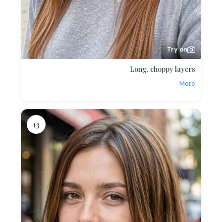
Try on
Long, choppy layers
More
13