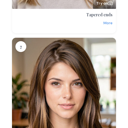
Try on
Tapered ends
More
7