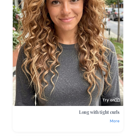
Try on
Long with tight curls
More