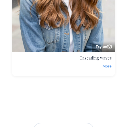
Try on
Cascading waves
More