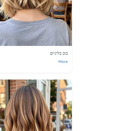
בוב בליג׳ים
More