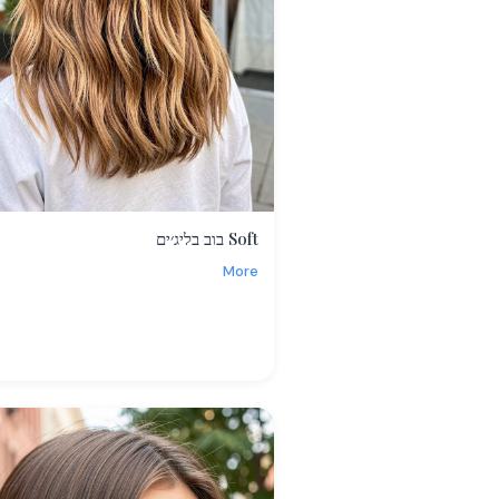
Soft בוב בליג׳ים
More