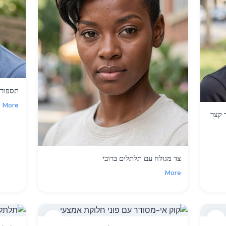
תספורת
More
 קצר
צד מגולח עם תלתלים ברובי
More
5
4