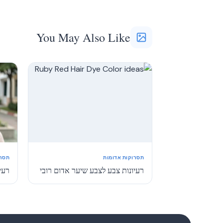
You May Also Like
תסרוקות אדומות
תסרו
רעיונות צבע לצבע שיער אדום רובי
רעיו
1