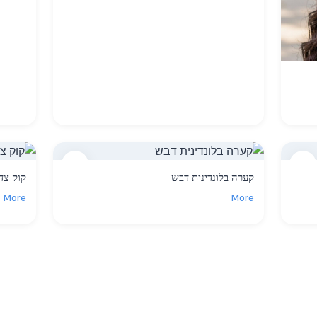
14
13
קערה בלונדינית דבש
קוק צד 
More
More