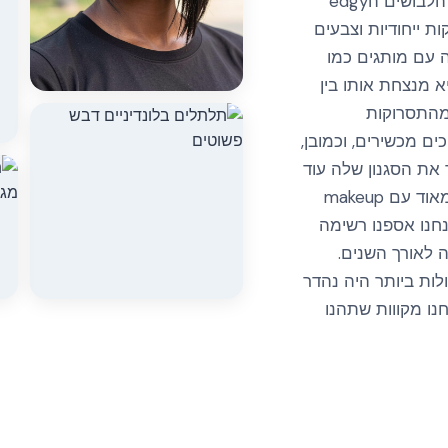
כאמנית אלא גם כאיקונה אופנה. יחד עם הלבושים הedgy
 ייחודיות וצבעים
ה עם מותגים כמו
פת היא מנצחת אותו בין
 מהתסרוקות
ים מכשירים, וכמובן,
פך את הסגנון שלה עוד
יותר טוב הוא שהיא תמיד הולכת טבעית מאוד עם makeup
נחנו אספנו רשימה
ה לאורך השנים.
מאיקונות ה-pop ו-R&B הגדולות ביותר היה נהדר
ו מקווות שתהנו