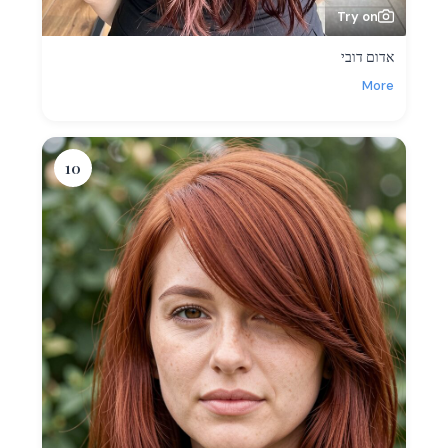
Try on
אדום דובי
More
10