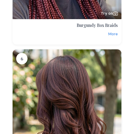
Try on
Burgundy Box Braids
More
6