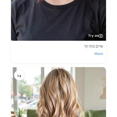
Try on
אדום כהה קר
More
14