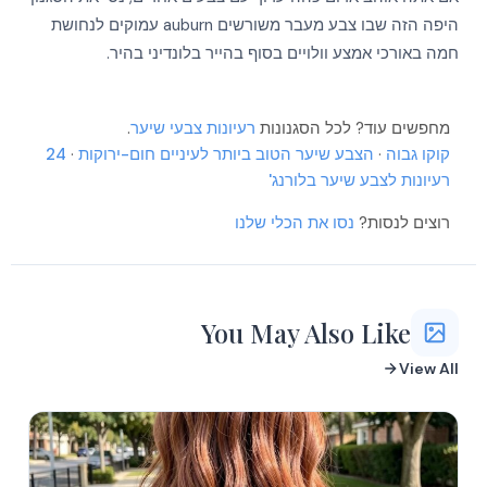
More
היפה הזה שבו צבע מעבר משורשים auburn עמוקים לנחושת
More
חמה באורכי אמצע וולויים בסוף בהייר בלונדיני בהיר.
More
More
More
More
More
מחפשים עוד? לכל הסגנונות
רעיונות צבעי שיער
.
More
קוקו גבוה
·
הצבע שיער הטוב ביותר לעיניים חום-ירוקות
·
24
More
More
רעיונות לצבע שיער בלורנג'
More
More
רוצים לנסות?
נסו את הכלי שלנו
More
More
You May Also Like
View All