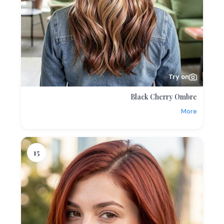
Try on
Black Cherry Ombre
More
15