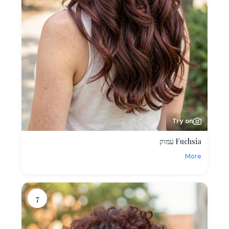
Try on
Fuchsia עמוק
More
7