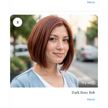
More
8
Try on
Dark Rose Bob
More