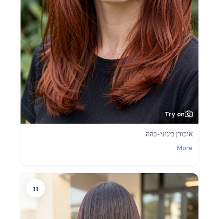
Try on
אובורן בינוני-כהה
More
11