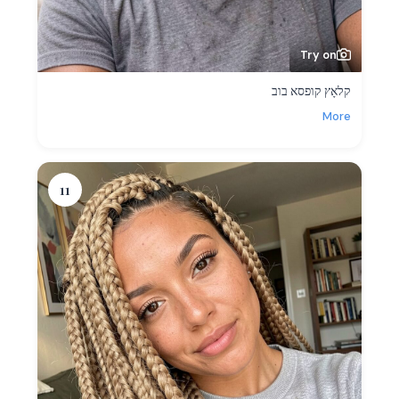
Try on
קלאָץ קופסא בוב
More
11