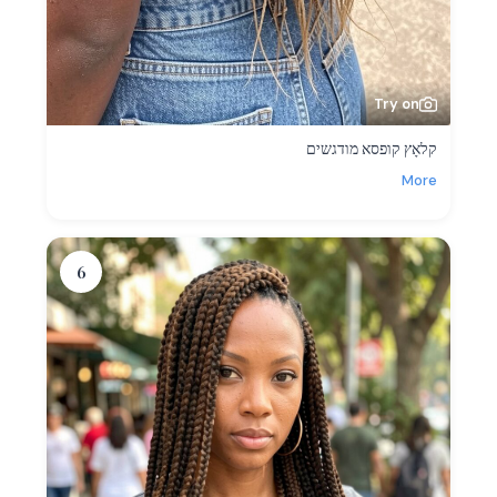
Try on
קלאָץ קופסא מודגשים
More
6