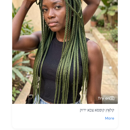
Try on
קלאָץ קופסא צבא ירוק
More