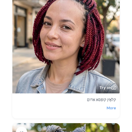
Try on
קלאָץ קופסא אדום
More