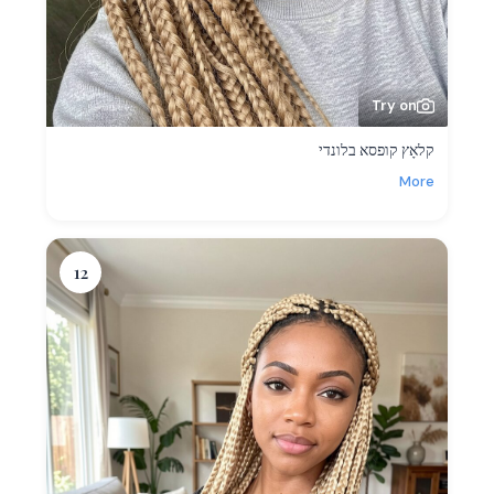
Try on
קלאָץ קופסא בלונדי
More
12