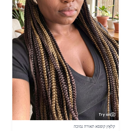
Try on
קלאָץ קופסא תאורה נמוכה