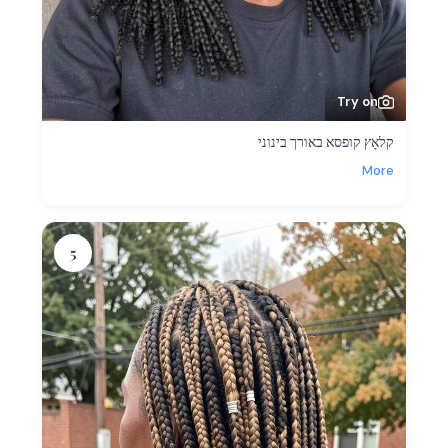
Try on
קלאָץ קופסא באורך בינוני
More
5