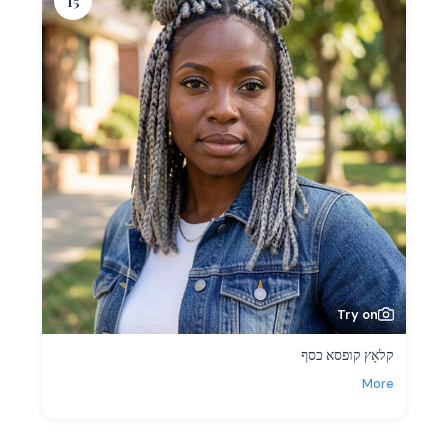
15
Try on
קלאָץ קופסא כסף
More