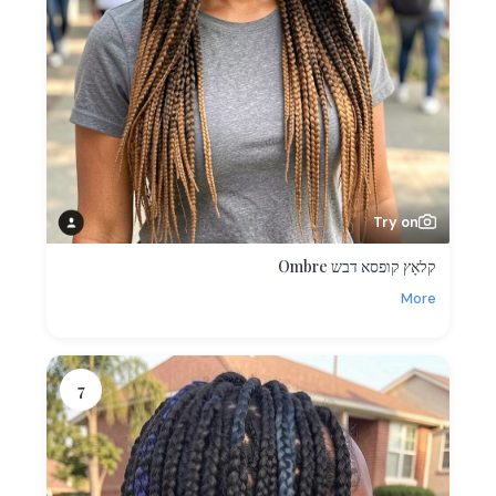
Try on
קלאָץ קופסא דבש Ombre
More
7