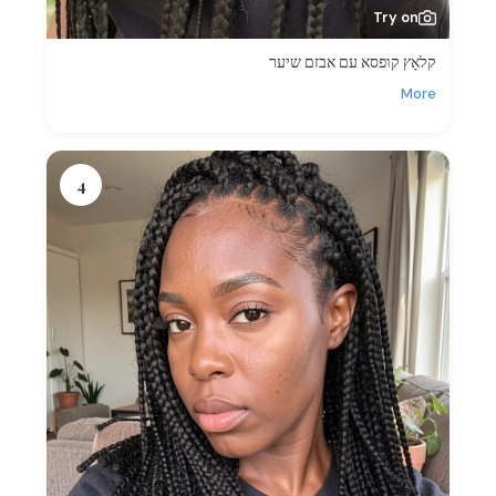
Try on
קלאָץ קופסא עם אבזם שיער
More
4