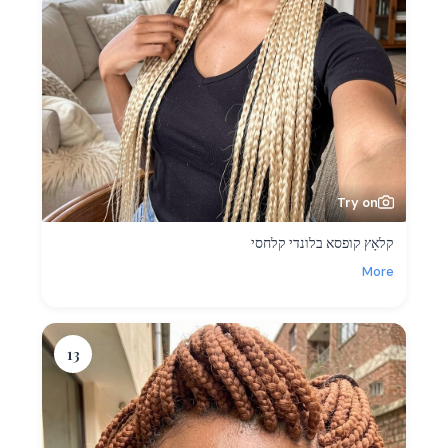
Try on
קלאָץ קופסא בלונדי קלחסי
More
13