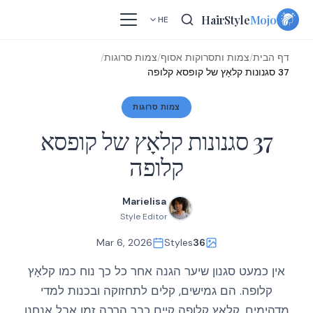
Skip
HairStyle
Mojo
HE
to
content
דף הבית
/
צמות ותסרוקות אסוף
/
צמות סרוגות
/
37 סגנונות קלאָץ של קופסא קלופה
צמות סרוגות
37 סגנונות קלאָץ של קופסא
קלופה
Marielisa
Style Editor
Mar 6, 2026
Styles
36
אין כמעט סגנון שיער הגנה אחר כל כך נוח כמו קלאָץ
קלופה. הם גמישים, קלים לתחזוקה ובכנות למדי
מדהימים. קלאָץ קלופה קיים כבר הרבה זמן אבל אנחנו