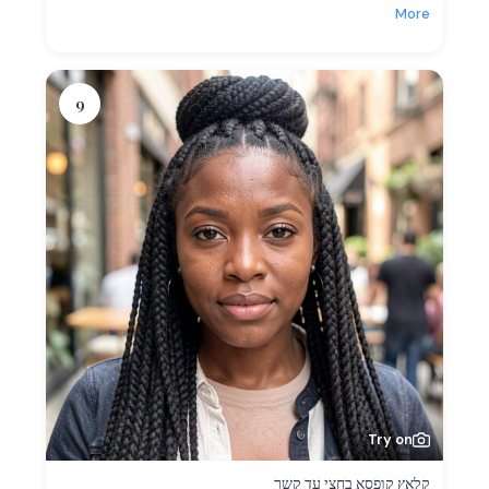
More
9
Try on
קלאָץ קופסא בחצי עד קשר