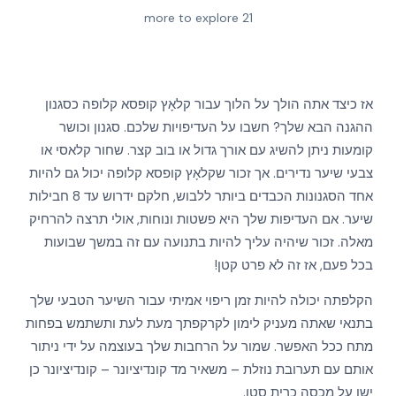
more to explore
21
More
More
More
More
More
אז כיצד אתה הולך על הלוך עבור קלאָץ קופסא קלופה כסגנון
ההגנה הבא שלך? חשבו על העדיפויות שלכם. סגנון וכושר
קומעות ניתן להשיג עם אורך גדול או בוב קצר. שחור קלאסי או
צבעי שיער נדירים. אך זכור שקלאָץ קופסא קלופה יכול גם להיות
אחד הסגנונות הכבדים ביותר ללבוש, חלקם ידרוש עד 8 חבילות
שיער. אם העדיפות שלך היא פשטות ונוחות, אולי תרצה להרחיק
מאלה. זכור שיהיה עליך להיות בתנועה עם זה במשך שבועות
בכל פעם, אז זה לא פרט קטן!
הקלפתה יכולה להיות זמן ריפוי אמיתי עבור השיער הטבעי שלך
בתנאי שאתה מעניק לימון לקרקפתך מעת לעת ותשתמש בפחות
מתח ככל האפשר. שמור על הרחבות שלך בעוצמה על ידי ניתור
אותם עם תערובת נוזלת – משאיר מד קונדיציונר – קונדיציונר כן
ישן על מכסה כרית סטן.