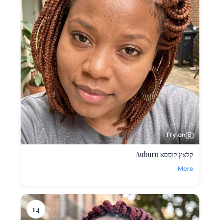
Try on
קלאָץ קופסא Auburn
More
14