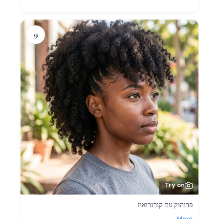
9
Try on
פרוהוק עם קורנרואוז
More