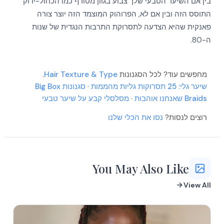
בין אם השיער הטבעי שלך צבוע בגוון מטורף כמו הכחול-ירוק
More
More
התוסס הזה ובין אם לא, הפרוהוק המוצמד הזה יוצר צורה
More
פאנקית שהיא הצדעה לתסרוקת התרבות הנגדית של שנות
More
More
ה-80.
More
More
More
More
מחפשים עוד? לכל הסגנונות
Hair Texture & Type
.
More
More
שיער גלי: 25 תסרוקות גליות מהממות
·
סגנונות Big Box
More
Braids שאנחנו אוהבות
·
מסלסלי קבע על שיער טבעי
More
More
More
רוצים לנסות?
נסו את הכלי שלנו
You May Also Like
View All