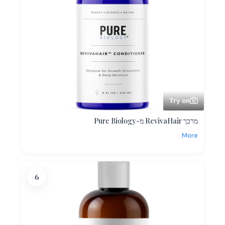
Try on
מרכך RevivaHair מ-Pure Biology
More
6