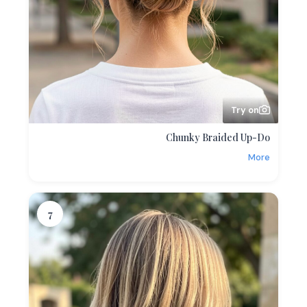
Try on
Chunky Braided Up-Do
More
7