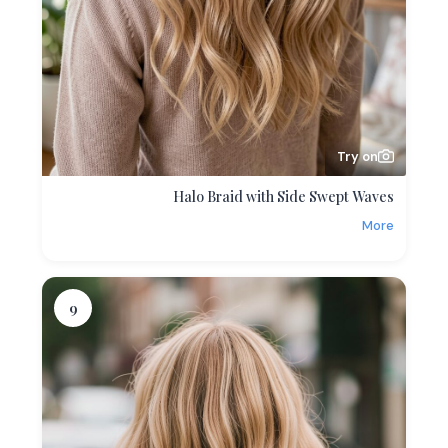
Try on
Halo Braid with Side Swept Waves
More
9