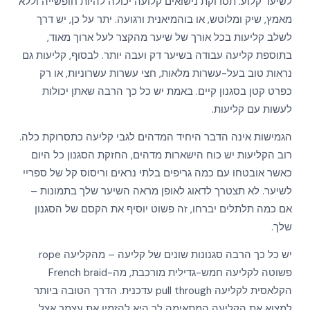
לשיער קלוע. תסרוקת נישואים קלועה יכולה להיות חופשייה וללא
More
More
מאמץ, שיק ומלוטש, או בוהמיאנית ורגועה. יתר על כן, יש דרך
More
לשלב קליעות בכל אורך של שיער מהקצר לעל ארוך מאוד,
More
More
בתוספת קליעה עבודה בשיער דק ועבה יותר. לבסוף, קליעות גם
More
More
נראות טוב בעל-עשרות מלאות, חצי עשרות עשרוניות, או רק
More
כפרט קטן בסגנון קיים. באמת יש כל כך הרבה שאתן יכולות
More
לעשות עם קליעות.
הגמישות אינה הדבר היחיד המדהים לגבי קליעה כתסרוקת כלה.
רוב הקליעות יש כוח הישארות מדהים, החזקת הסגנון כל היום
כאשר אובטחו עם כמה גריפים בלתי נראים וריסוס קל של ספריי
More
לשיער. לא תצטרך לדאוג לאופן מראה השיער שלך בתמונות –
אם כמה תלתלים יברחו, זה פשוט יוסיף את הקסם של הסגנון
שלך.
יש כל כך הרבה סגנונות שונים של קליעה – מהקליעה rope
פשוטה לקליעה חמש-גדילית מורכבת, מה-French braid
הקלאסית לקליעה pull through עדכנית. הדרך הטובה ביותר
למצוא את הקליעה המתאימה לך היא להזמין את עצמך אצל