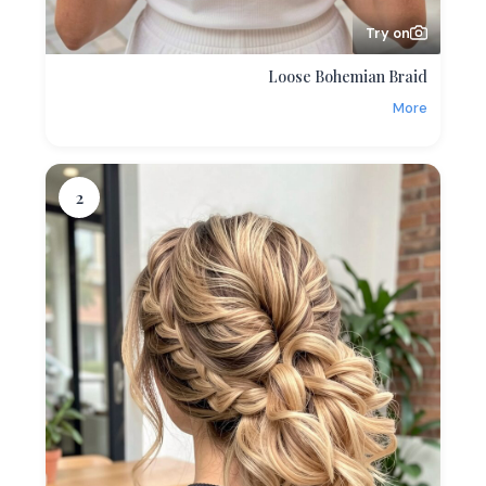
Try on
Loose Bohemian Braid
More
2