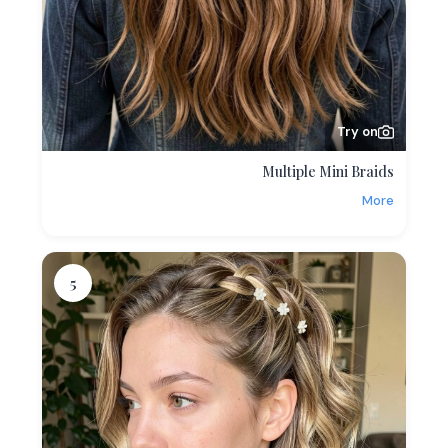
Try on
Multiple Mini Braids
More
5