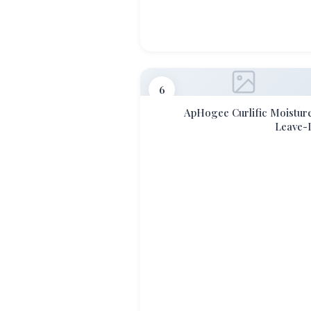
6
ApHogee Curlific Moistur
Leave-