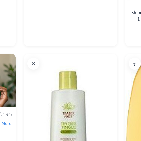
Shea
L
8
7
כיצד ל
More