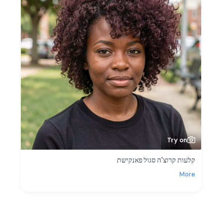
Try on
קלעות קרוצ’ה סגול פאנקישת
More