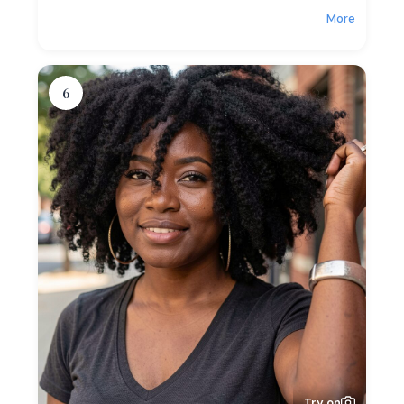
More
6
Try on