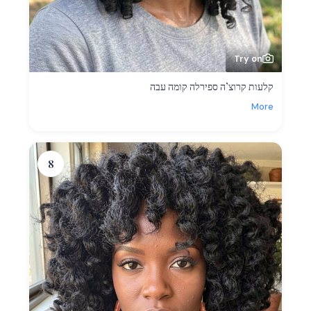
Try on
קלעות קרוצ’ה ספירלה קומה עבה
More
8