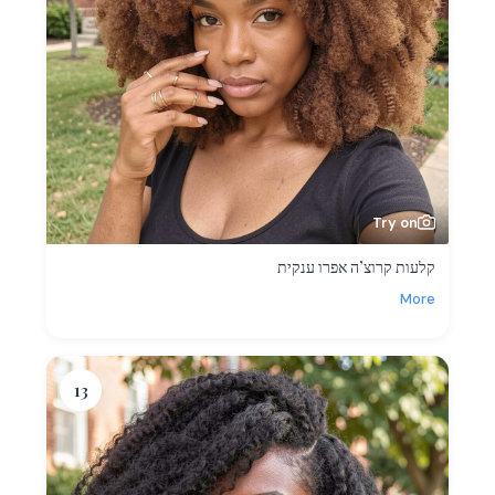
Try on
קלעות קרוצ’ה אפרו ענקית
More
13