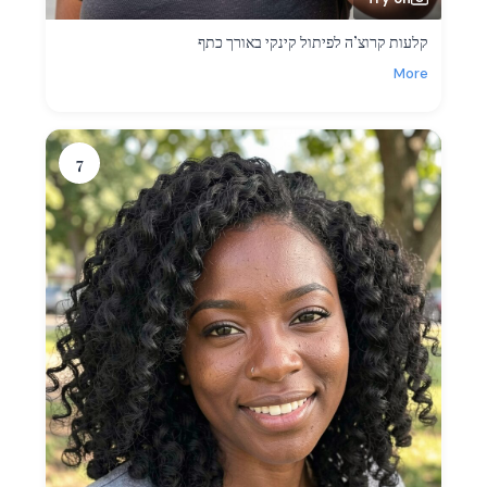
קלעות קרוצ’ה לפיתול קינקי באורך כתף
More
7