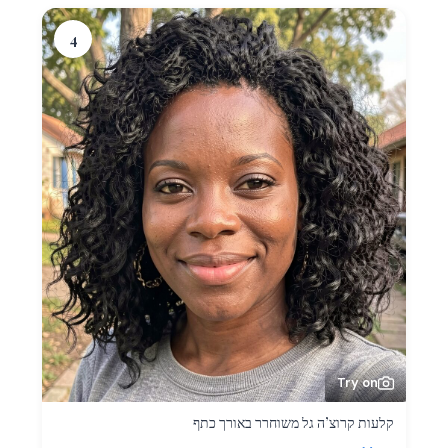
4
Try on
קלעות קרוצ’ה גל משוחרר באורך כתף