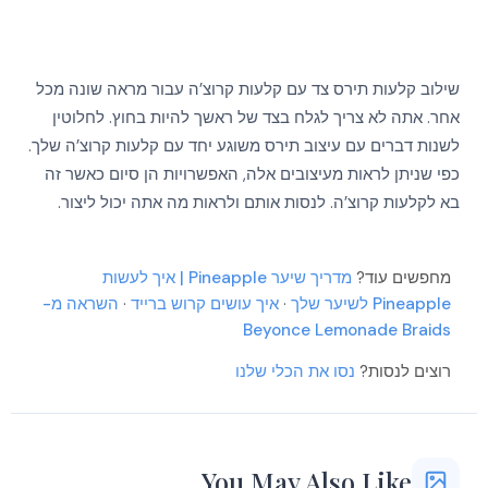
More
More
More
More
More
שילוב קלעות תירס צד עם קלעות קרוצ’ה עבור מראה שונה מכל
More
אחר. אתה לא צריך לגלח בצד של ראשך להיות בחוץ. לחלוטין
More
More
לשנות דברים עם עיצוב תירס משוגע יחד עם קלעות קרוצ’ה שלך.
More
More
כפי שניתן לראות מעיצובים אלה, האפשרויות הן סיום כאשר זה
More
בא לקלעות קרוצ’ה. לנסות אותם ולראות מה אתה יכול ליצור.
More
More
More
More
More
מחפשים עוד?
מדריך שיער Pineapple | איך לעשות
More
Pineapple לשיער שלך
·
איך עושים קרוש ברייד
·
השראה מ-
More
More
Beyonce Lemonade Braids
רוצים לנסות?
נסו את הכלי שלנו
You May Also Like