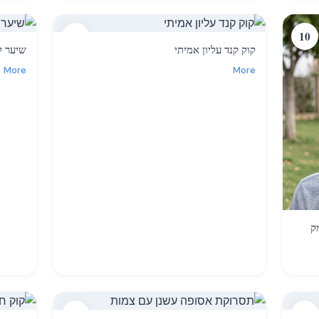
11
10
קוק קנד עליון אמיתי
שיער ק
More
More
ק
14
13