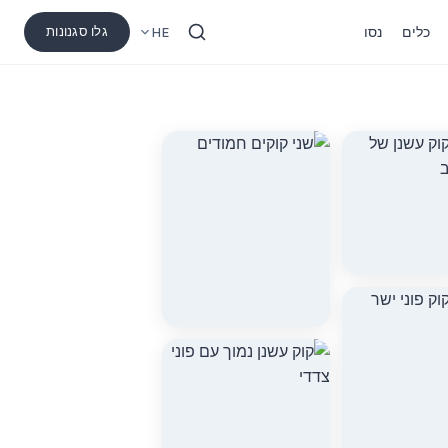
כלים
נסו
גלו סגנונות
HE