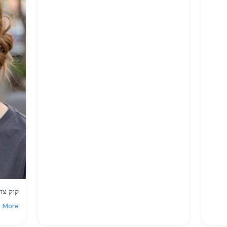
קוק צדד
More