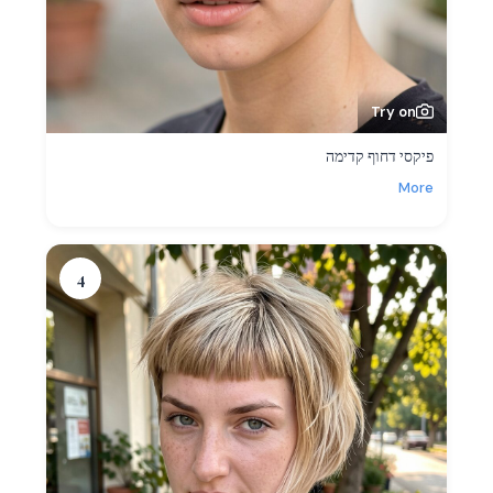
Try on
פיקסי דחוף קדימה
More
4