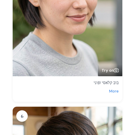
Try on
בוב קלאסי ופוני
More
6