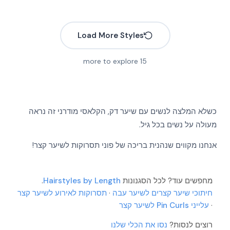
Load More Styles
more to explore
15
כשלא המלצה לנשים עם שיער דק, הקלאסי מודרני זה נראה
More
מעולה על נשים בכל גיל.
More
More
אנחנו מקווים שנהנית בריכה של פוני תסרוקות לשיער קצר!
More
More
More
More
More
מחפשים עוד? לכל הסגנונות
Hairstyles by Length
.
More
חיתוכי שיער קצרים לשיער עבה
·
תסרוקות לאירוע לשיער קצר
More
·
עלייני Pin Curls לשיער קצר
More
More
More
רוצים לנסות?
נסו את הכלי שלנו
More