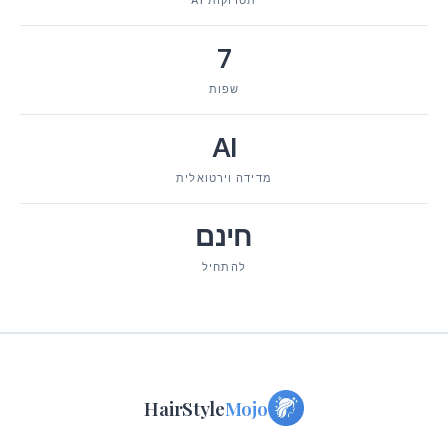
תסרוקות AI
7
שפות
AI
מדידה וירטואלית
חינם
להתחיל
HairStyle
Mojo