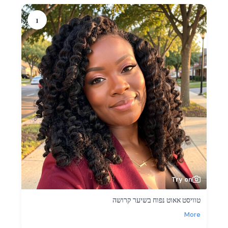
1
Try on
טוויסט אאוט נפוח בשיער קרושה
More