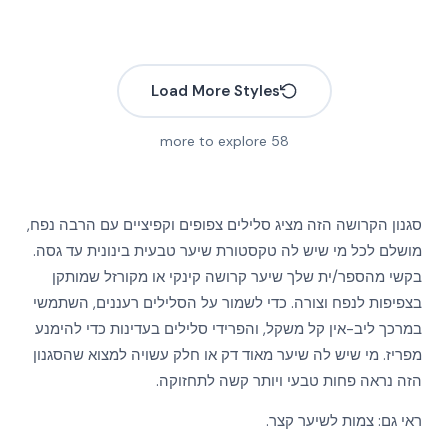
More
More
More
More
More
More
Load More Styles
More
More
More
more to explore
58
More
More
More
More
More
סגנון הקרושה הזה מציג סלילים צפופים וקפיציים עם הרבה נפח,
More
More
מושלם לכל מי שיש לה טקסטורת שיער טבעית בינונית עד גסה.
More
בקשי מהספר/ית שלך שיער קרושה קינקי או מקורזל שמותקן
More
More
בצפיפות לנפח וצורה. כדי לשמור על הסלילים רעננים, השתמשי
More
More
במרכך ליב-אין קל משקל, והפרידי סלילים בעדינות כדי להימנע
More
מפריז. מי שיש לה שיער מאוד דק או חלק עשויה למצוא שהסגנון
More
More
הזה נראה פחות טבעי ויותר קשה לתחזוקה.
ראי גם:
צמות לשיער קצר
.