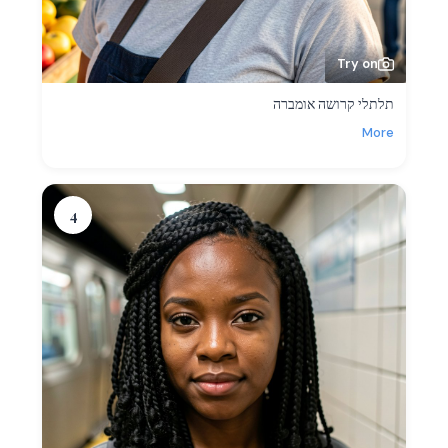
Try on
תלתלי קרושה אומברה
More
4