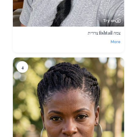
Try on
צמה fishtail צדדית
More
4