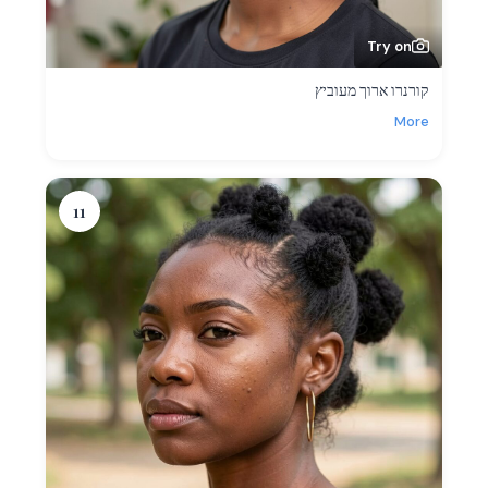
Try on
קורנרו ארוך מעוביץ
More
11