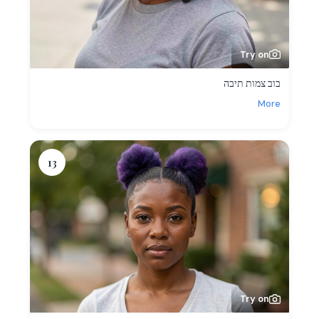
Try on
בוב צמות תיבה
More
13
Try on