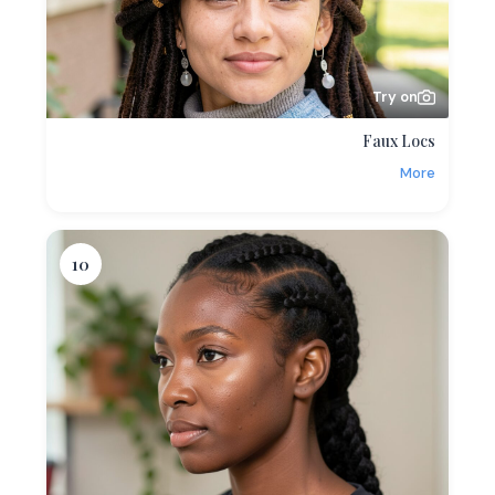
Try on
Faux Locs
More
10