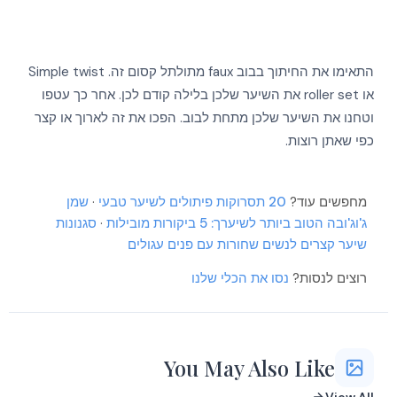
התאימו את החיתוך בבוב faux מתולתל קסום זה. Simple twist
או roller set את השיער שלכן בלילה קודם לכן. אחר כך עטפו
וטחנו את השיער שלכן מתחת לבוב. הפכו את זה לארוך או קצר
כפי שאתן רוצות.
More
More
More
More
מחפשים עוד?
20 תסרוקות פיתולים לשיער טבעי
·
שמן
More
More
ג'וג'ובה הטוב ביותר לשיערך: 5 ביקורות מובילות
·
סגנונות
More
שיער קצרים לנשים שחורות עם פנים עגולים
More
More
More
רוצים לנסות?
נסו את הכלי שלנו
You May Also Like