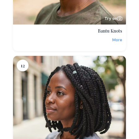
Try on
Bantu Knots
More
12