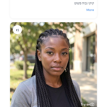
קוקו גבוה פשוט
More
15
Try on