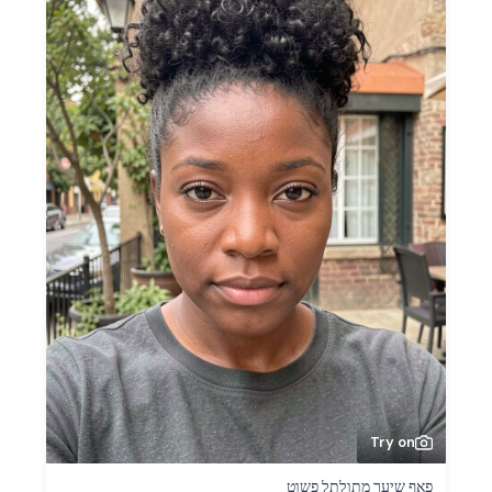
Try on
פאף שיער מתולתל פשוט