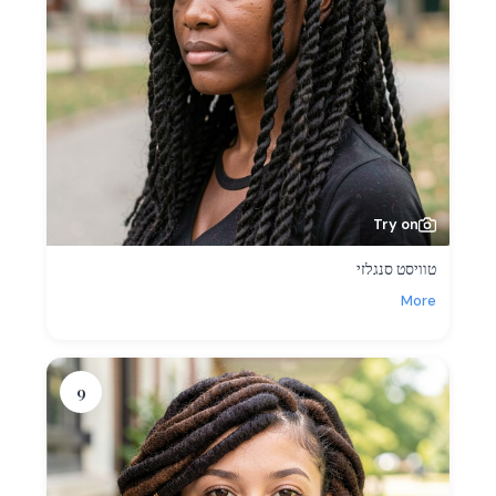
Try on
טוויסט סנגלזי
More
9